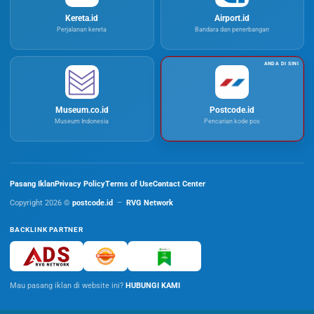
Kereta.id
Airport.id
Perjalanan kereta
Bandara dan penerbangan
Museum.co.id
Postcode.id
Museum Indonesia
Pencarian kode pos
Pasang Iklan
Privacy Policy
Terms of Use
Contact Center
Copyright 2026 ©
postcode.id
–
RVG Network
BACKLINK PARTNER
Mau pasang iklan di website ini?
HUBUNGI KAMI