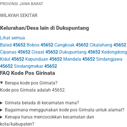
PROVINSI
JAWA BARAT
WILAYAH SEKITAR
Kelurahan/Desa lain di Dukupuntang
Lihat semua
Balad
45652
Bobos
45652
Cangkoak
45652
Cikalahang
45652
Cipanas
45652
Cisaat
45652
Dukupuntang
45652
Kedongdong
Kidul
45652
Kepunduan
45652
Mandala
45652
Sindangjawa
45652
Sindangmekar
45652
FAQ Kode Pos Girinata
Berapa kode pos Girinata?
Kode pos Girinata adalah 45652.
Girinata berada di kecamatan mana?
Bagaimana menggunakan kode pos Girinata untuk alamat?
Kenapa harus mencocokkan kecamatan dan
kota/kabupaten?