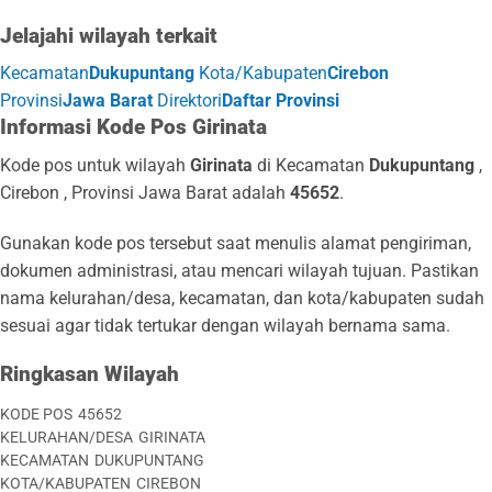
Jelajahi wilayah terkait
Kecamatan
Dukupuntang
Kota/Kabupaten
Cirebon
Provinsi
Jawa Barat
Direktori
Daftar Provinsi
Informasi Kode Pos Girinata
Kode pos untuk wilayah
Girinata
di Kecamatan
Dukupuntang
,
Cirebon , Provinsi Jawa Barat adalah
45652
.
Gunakan kode pos tersebut saat menulis alamat pengiriman,
dokumen administrasi, atau mencari wilayah tujuan. Pastikan
nama kelurahan/desa, kecamatan, dan kota/kabupaten sudah
sesuai agar tidak tertukar dengan wilayah bernama sama.
Ringkasan Wilayah
KODE POS
45652
KELURAHAN/DESA
GIRINATA
KECAMATAN
DUKUPUNTANG
KOTA/KABUPATEN
CIREBON