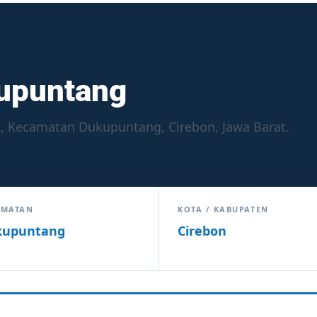
upuntang
, Kecamatan Dukupuntang, Cirebon, Jawa Barat.
AMATAN
KOTA / KABUPATEN
kupuntang
Cirebon