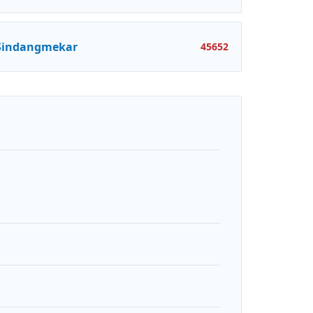
Sindangmekar
45652