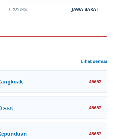
PROVINSI
JAWA BARAT
Lihat semua
Cangkoak
45652
Cisaat
45652
Kepunduan
45652