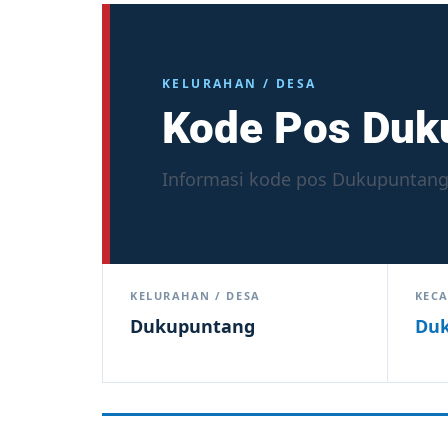
KELURAHAN / DESA
Kode Pos Duk
Informasi kode pos Dukupuntang
KELURAHAN / DESA
KEC
Dukupuntang
Du