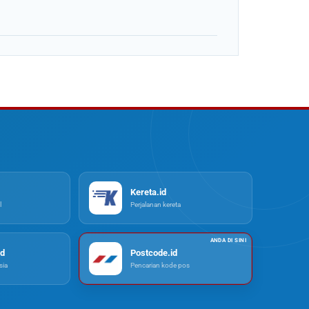
Kereta.id
l
Perjalanan kereta
d
Postcode.id
ia
Pencarian kode pos