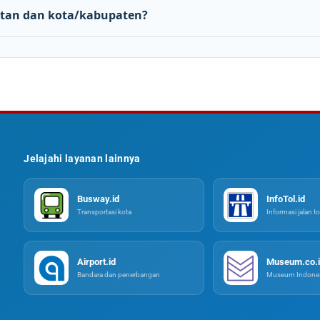
tan dan kota/kabupaten?
Jelajahi layanan lainnya
Busway.id
InfoTol.id
Transportasi kota
Informasi jalan to
Airport.id
Museum.co.i
Bandara dan penerbangan
Museum Indones