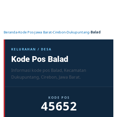
Beranda
›
Kode Pos
›
Jawa Barat
›
Cirebon
›
Dukupuntang
›
Balad
KELURAHAN / DESA
Kode Pos Balad
Informasi kode pos Balad, Kecamatan
Dukupuntang, Cirebon, Jawa Barat.
KODE POS
45652