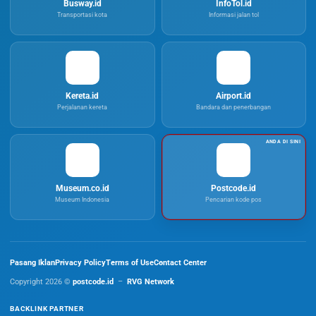
Busway.id
InfoTol.id
Transportasi kota
Informasi jalan tol
Kereta.id
Airport.id
Perjalanan kereta
Bandara dan penerbangan
Museum.co.id
Postcode.id
Museum Indonesia
Pencarian kode pos
Pasang Iklan
Privacy Policy
Terms of Use
Contact Center
Copyright 2026 ©
postcode.id
–
RVG Network
BACKLINK PARTNER