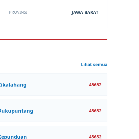
PROVINSI
JAWA BARAT
Lihat semua
Cikalahang
45652
Dukupuntang
45652
Kepunduan
45652