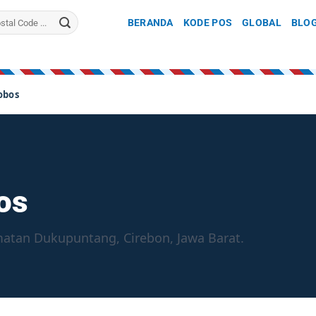
BERANDA
KODE POS
GLOBAL
BLO
obos
os
atan Dukupuntang, Cirebon, Jawa Barat.