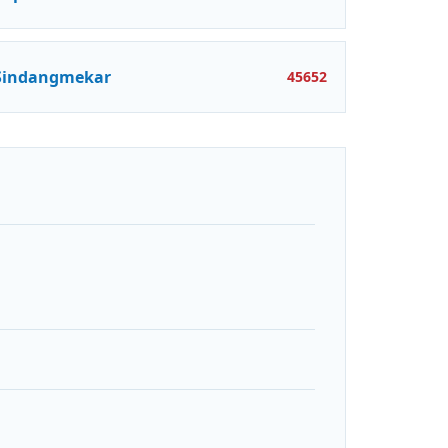
Sindangmekar
45652