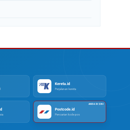
Kereta.id
l
Perjalanan kereta
d
Postcode.id
ia
Pencarian kode pos