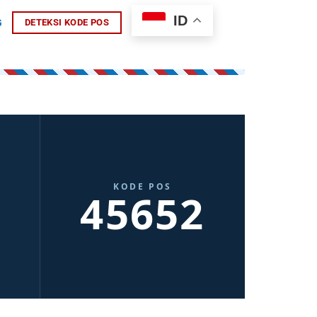
ID
G
DETEKSI KODE POS
KODE POS
45652