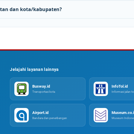
tan dan kota/kabupaten?
Jelajahi layanan lainnya
Busway.id
InfoTol.id
Transportasi kota
Informasi jalan to
Airport.id
Museum.co.i
Bandara dan penerbangan
Museum Indones