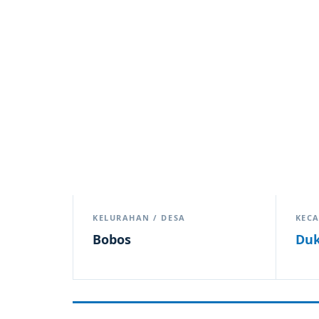
KELURAHAN / DESA
KEC
Bobos
Du