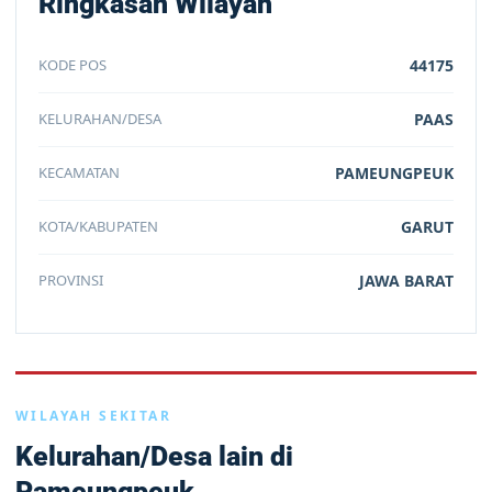
Ringkasan Wilayah
KODE POS
44175
KELURAHAN/DESA
PAAS
KECAMATAN
PAMEUNGPEUK
KOTA/KABUPATEN
GARUT
PROVINSI
JAWA BARAT
WILAYAH SEKITAR
Kelurahan/Desa lain di
Pameungpeuk