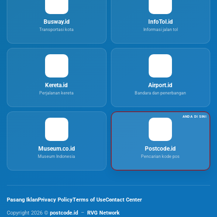
Busway.id
InfoTol.id
Transportasi kota
Informasi jalan tol
Kereta.id
Airport.id
Perjalanan kereta
Bandara dan penerbangan
Museum.co.id
Postcode.id
Museum Indonesia
Pencarian kode pos
Pasang Iklan
Privacy Policy
Terms of Use
Contact Center
Copyright 2026 ©
postcode.id
–
RVG Network