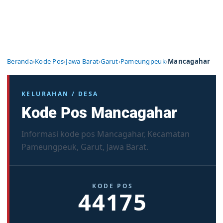
Beranda
›
Kode Pos
›
Jawa Barat
›
Garut
›
Pameungpeuk
›
Mancagahar
KELURAHAN / DESA
Kode Pos Mancagahar
Informasi kode pos Mancagahar, Kecamatan
Pameungpeuk, Garut, Jawa Barat.
KODE POS
44175