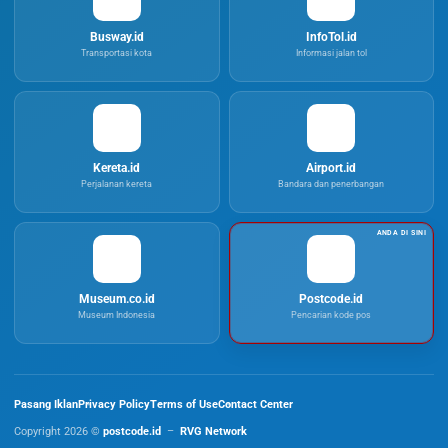
Busway.id
InfoTol.id
Transportasi kota
Informasi jalan tol
Kereta.id
Airport.id
Perjalanan kereta
Bandara dan penerbangan
Museum.co.id
Postcode.id
Museum Indonesia
Pencarian kode pos
Pasang Iklan
Privacy Policy
Terms of Use
Contact Center
Copyright 2026 ©
postcode.id
–
RVG Network