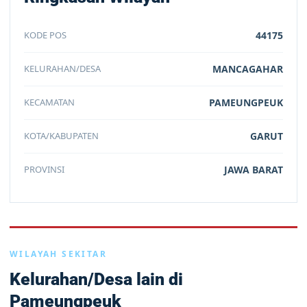
KODE POS
44175
KELURAHAN/DESA
MANCAGAHAR
KECAMATAN
PAMEUNGPEUK
KOTA/KABUPATEN
GARUT
PROVINSI
JAWA BARAT
WILAYAH SEKITAR
Kelurahan/Desa lain di
Pameungpeuk