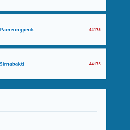
Pameungpeuk
44175
Sirnabakti
44175