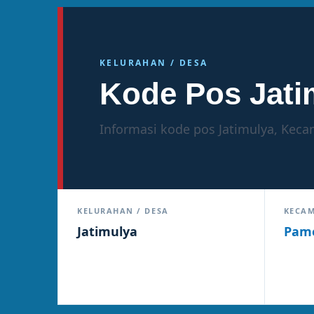
KELURAHAN / DESA
Kode Pos Jati
Informasi kode pos Jatimulya, Kec
KELURAHAN / DESA
KECA
Jatimulya
Pam