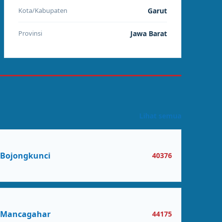
Kota/Kabupaten
Garut
Provinsi
Jawa Barat
Lihat semua
Bojongkunci
40376
Mancagahar
44175