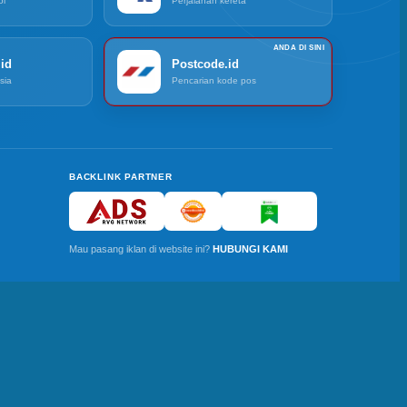
ol
Perjalanan kereta
id
Postcode.id
sia
Pencarian kode pos
BACKLINK PARTNER
Mau pasang iklan di website ini?
HUBUNGI KAMI