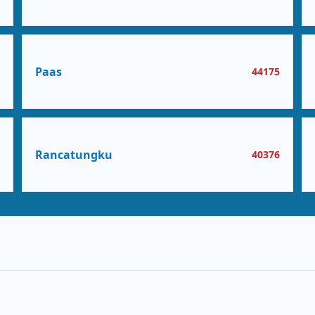
Paas
5
44175
Rancatungku
6
40376