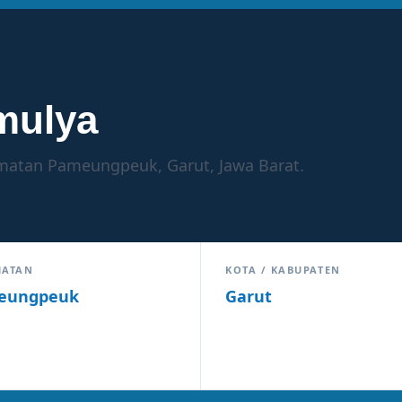
mulya
amatan Pameungpeuk, Garut, Jawa Barat.
MATAN
KOTA / KABUPATEN
eungpeuk
Garut