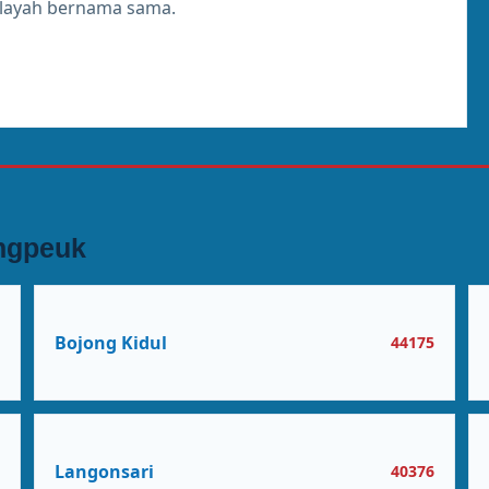
ilayah bernama sama.
ungpeuk
Bojong Kidul
5
44175
Langonsari
6
40376