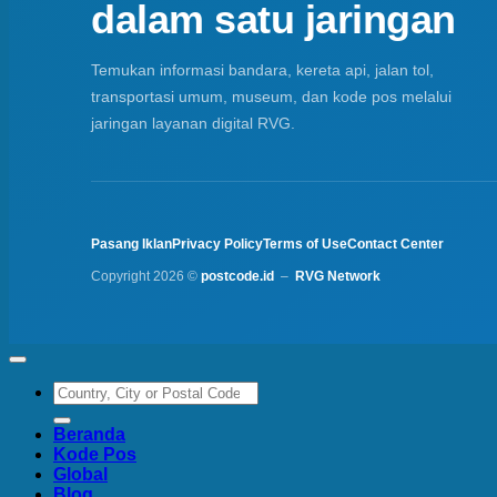
dalam satu jaringan
Temukan informasi bandara, kereta api, jalan tol,
transportasi umum, museum, dan kode pos melalui
jaringan layanan digital RVG.
Pasang Iklan
Privacy Policy
Terms of Use
Contact Center
Copyright 2026 ©
postcode.id
–
RVG Network
Beranda
Kode Pos
Global
Blog