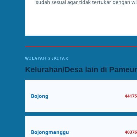
sudah sesuai agar tidak tertukar dengan w
WILAYAH SEKITAR
Kelurahan/Desa lain di Pame
Bojong
4417
Bojongmanggu
4037