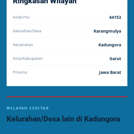
Ringkasan Wilayah
Kode Pos
44153
Kelurahan/Desa
Karangmulya
Kecamatan
Kadungora
Kota/Kabupaten
Garut
Provinsi
Jawa Barat
WILAYAH SEKITAR
Kelurahan/Desa lain di Kadungora
Lihat semua