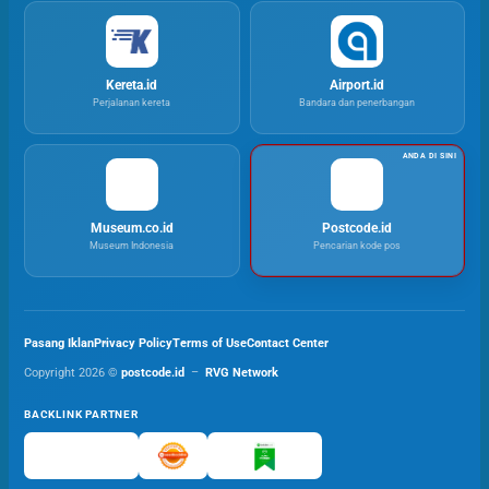
Kereta.id
Airport.id
Perjalanan kereta
Bandara dan penerbangan
Museum.co.id
Postcode.id
Museum Indonesia
Pencarian kode pos
Pasang Iklan
Privacy Policy
Terms of Use
Contact Center
Copyright 2026 ©
postcode.id
–
RVG Network
BACKLINK PARTNER