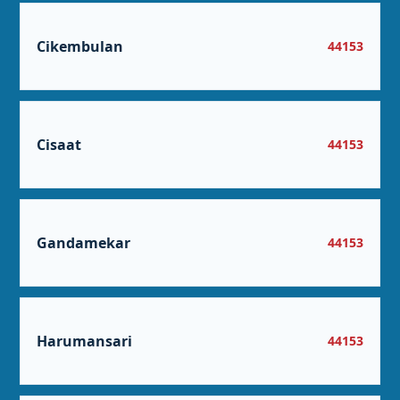
Cikembulan
44153
Cisaat
44153
Gandamekar
44153
Harumansari
44153