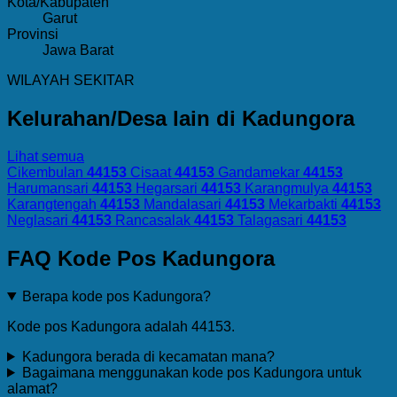
Kota/Kabupaten
Garut
Provinsi
Jawa Barat
WILAYAH SEKITAR
Kelurahan/Desa lain di Kadungora
Lihat semua
Cikembulan
44153
Cisaat
44153
Gandamekar
44153
Harumansari
44153
Hegarsari
44153
Karangmulya
44153
Karangtengah
44153
Mandalasari
44153
Mekarbakti
44153
Neglasari
44153
Rancasalak
44153
Talagasari
44153
FAQ Kode Pos Kadungora
Berapa kode pos Kadungora?
Kode pos Kadungora adalah 44153.
Kadungora berada di kecamatan mana?
Bagaimana menggunakan kode pos Kadungora untuk
alamat?