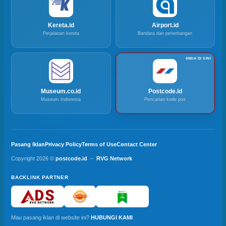
Kereta.id
Airport.id
Perjalanan kereta
Bandara dan penerbangan
Museum.co.id
Postcode.id
Museum Indonesia
Pencarian kode pos
Pasang Iklan
Privacy Policy
Terms of Use
Contact Center
Copyright 2026 ©
postcode.id
–
RVG Network
BACKLINK PARTNER
Mau pasang iklan di website ini?
HUBUNGI KAMI