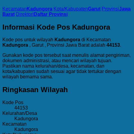
Kecamatan
Kadungora
Kota/Kabupaten
Garut
Provinsi
Jawa
Barat
Direktori
Daftar Provinsi
Informasi Kode Pos Kadungora
Kode pos untuk wilayah
Kadungora
di Kecamatan
Kadungora
, Garut , Provinsi Jawa Barat adalah
44153
.
Gunakan kode pos tersebut saat menulis alamat pengiriman,
dokumen administrasi, atau mencari wilayah tujuan.
Pastikan nama kelurahan/desa, kecamatan, dan
kota/kabupaten sudah sesuai agar tidak tertukar dengan
wilayah bernama sama.
Ringkasan Wilayah
Kode Pos
44153
Kelurahan/Desa
Kadungora
Kecamatan
Kadungora