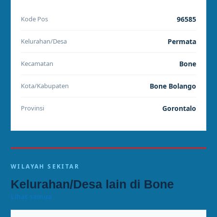
Kode Pos
96585
Kelurahan/Desa
Permata
Kecamatan
Bone
Kota/Kabupaten
Bone Bolango
Provinsi
Gorontalo
WILAYAH SEKITAR
Kelurahan/Desa lain di Bone
Lihat semua