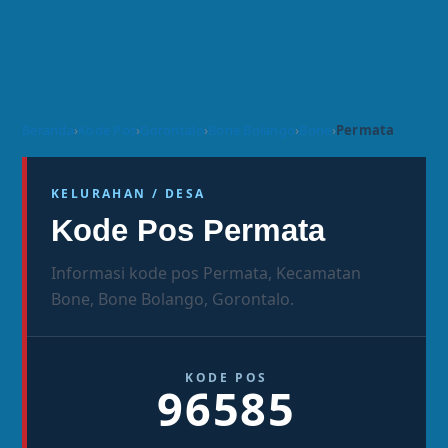
Beranda
›
Kode Pos
›
Gorontalo
›
Bone Bolango
›
Bone
›
Permata
KELURAHAN / DESA
Kode Pos Permata
Informasi kode pos Permata, Kecamatan
Bone, Bone Bolango, Gorontalo.
KODE POS
96585