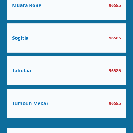
Muara Bone
96585
Sogitia
96585
Taludaa
96585
Tumbuh Mekar
96585