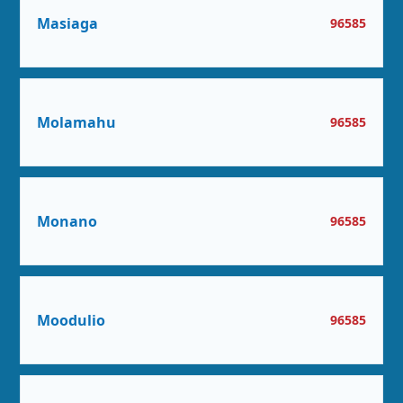
Masiaga
96585
Molamahu
96585
Monano
96585
Moodulio
96585