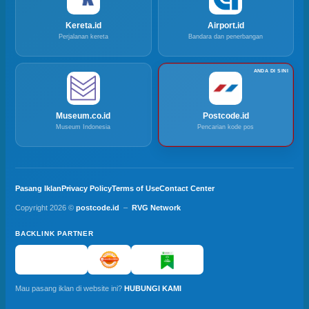
Kereta.id
Airport.id
Perjalanan kereta
Bandara dan penerbangan
Museum.co.id
Postcode.id
Museum Indonesia
Pencarian kode pos
Pasang Iklan
Privacy Policy
Terms of Use
Contact Center
Copyright 2026 ©
postcode.id
–
RVG Network
BACKLINK PARTNER
Mau pasang iklan di website ini?
HUBUNGI KAMI