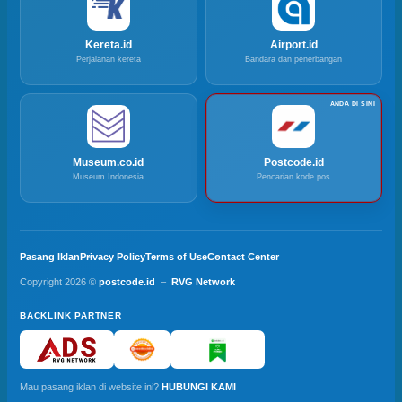
Kereta.id
Airport.id
Perjalanan kereta
Bandara dan penerbangan
Museum.co.id
Postcode.id
Museum Indonesia
Pencarian kode pos
Pasang Iklan
Privacy Policy
Terms of Use
Contact Center
Copyright 2026 ©
postcode.id
–
RVG Network
BACKLINK PARTNER
Mau pasang iklan di website ini?
HUBUNGI KAMI