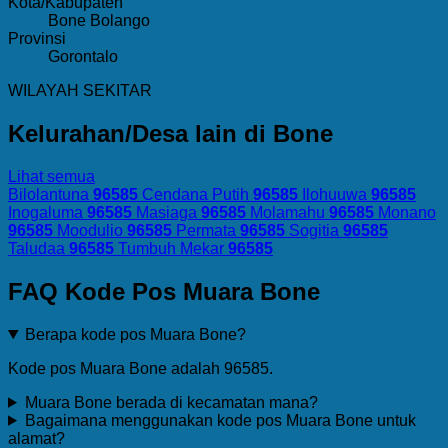
Kota/Kabupaten
Bone Bolango
Provinsi
Gorontalo
WILAYAH SEKITAR
Kelurahan/Desa lain di Bone
Lihat semua
Bilolantuna
96585
Cendana Putih
96585
Ilohuuwa
96585
Inogaluma
96585
Masiaga
96585
Molamahu
96585
Monano
96585
Moodulio
96585
Permata
96585
Sogitia
96585
Taludaa
96585
Tumbuh Mekar
96585
FAQ Kode Pos Muara Bone
Berapa kode pos Muara Bone?
Kode pos Muara Bone adalah 96585.
Muara Bone berada di kecamatan mana?
Bagaimana menggunakan kode pos Muara Bone untuk
alamat?