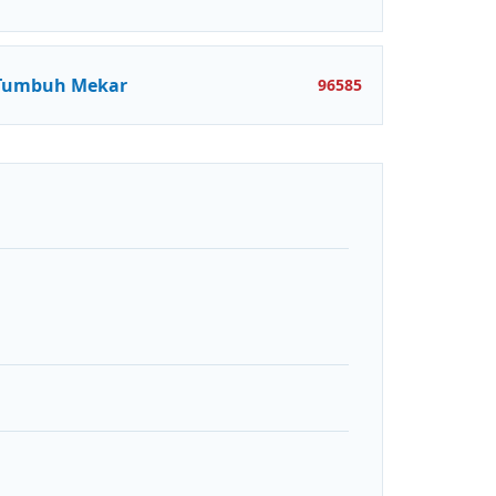
Tumbuh Mekar
96585