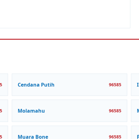
Cendana Putih
5
96585
Molamahu
5
96585
Muara Bone
5
96585