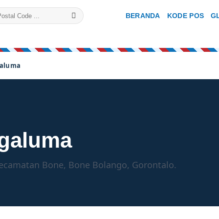
BERANDA
KODE POS
G
galuma
ogaluma
Kecamatan Bone, Bone Bolango, Gorontalo.