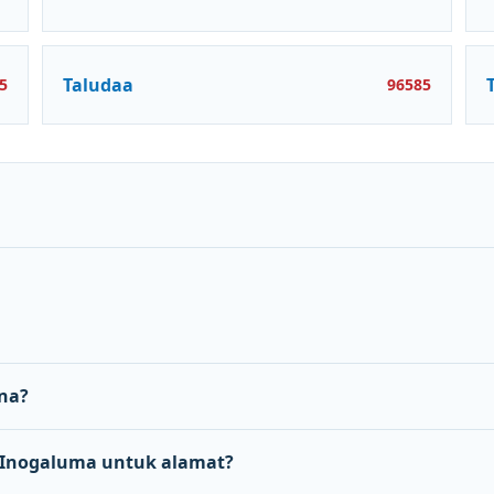
Taludaa
5
96585
na?
Inogaluma untuk alamat?