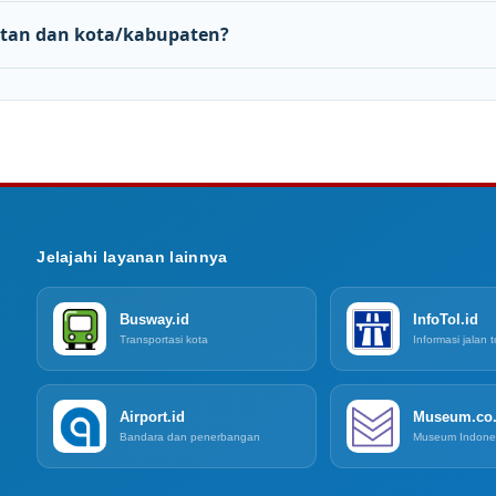
tan dan kota/kabupaten?
Jelajahi layanan lainnya
Busway.id
InfoTol.id
Transportasi kota
Informasi jalan t
Airport.id
Museum.co.
Bandara dan penerbangan
Museum Indone