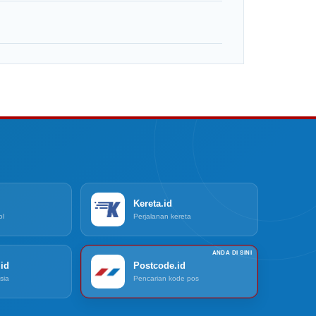
Kereta.id
ol
Perjalanan kereta
id
Postcode.id
sia
Pencarian kode pos