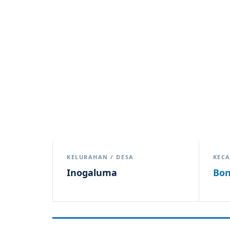
KELURAHAN / DESA
KEC
Inogaluma
Bo