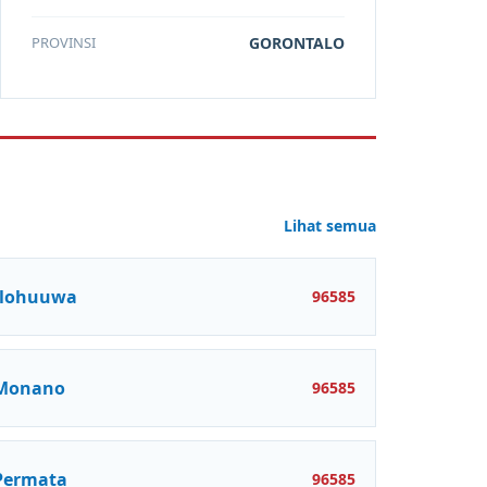
PROVINSI
GORONTALO
Lihat semua
Ilohuuwa
96585
Monano
96585
Permata
96585