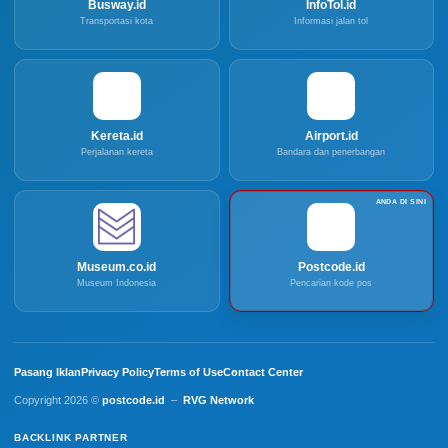
Busway.id
InfoTol.id
Transportasi kota
Informasi jalan tol
Kereta.id
Airport.id
Perjalanan kereta
Bandara dan penerbangan
Museum.co.id
Postcode.id
Museum Indonesia
Pencarian kode pos
Pasang Iklan
Privacy Policy
Terms of Use
Contact Center
Copyright 2026 ©
postcode.id
–
RVG Network
BACKLINK PARTNER