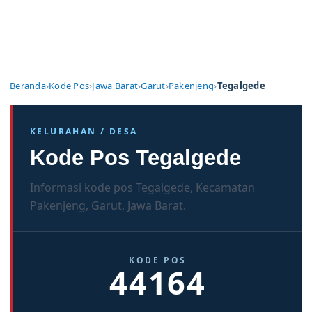
Beranda
›
Kode Pos
›
Jawa Barat
›
Garut
›
Pakenjeng
›
Tegalgede
KELURAHAN / DESA
Kode Pos Tegalgede
Informasi kode pos Tegalgede, Kecamatan
Pakenjeng, Garut, Jawa Barat.
KODE POS
44164