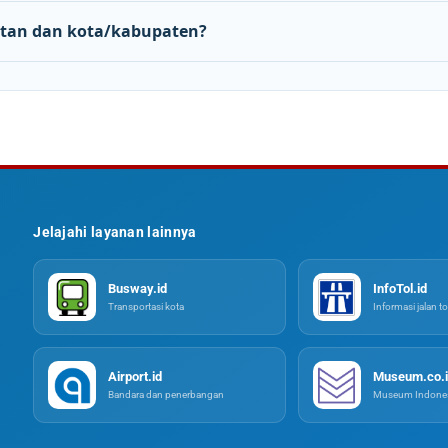
tan dan kota/kabupaten?
Jelajahi layanan lainnya
Busway.id
InfoTol.id
Transportasi kota
Informasi jalan to
Airport.id
Museum.co.i
Bandara dan penerbangan
Museum Indones