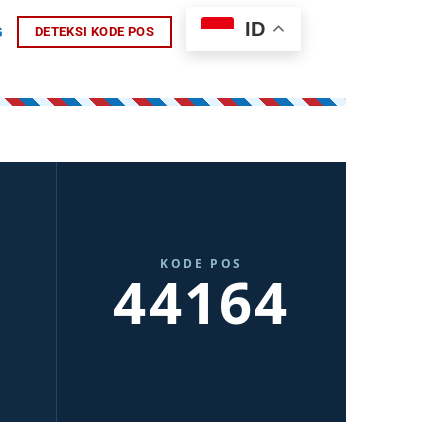
ID
G
DETEKSI KODE POS
KODE POS
44164