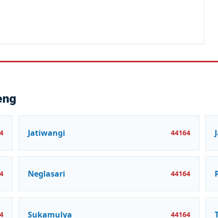
eng
Jatiwangi
4
44164
Neglasari
4
44164
Sukamulya
4
44164