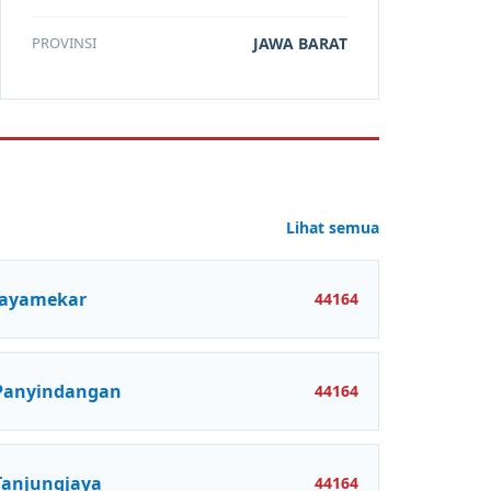
PROVINSI
JAWA BARAT
Lihat semua
Jayamekar
44164
Panyindangan
44164
Tanjungjaya
44164