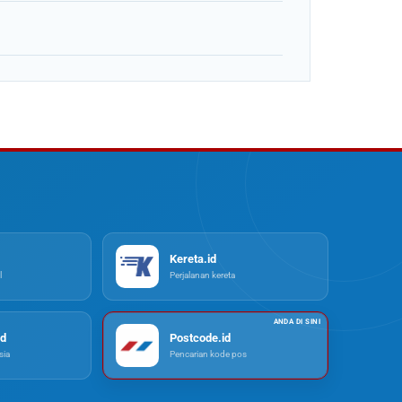
Kereta.id
l
Perjalanan kereta
d
Postcode.id
ia
Pencarian kode pos