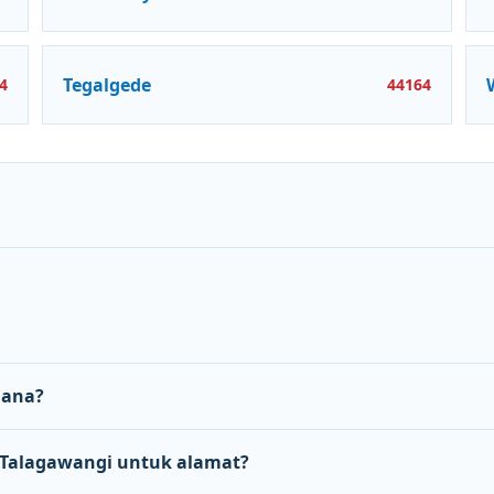
Tegalgede
4
44164
mana?
Talagawangi untuk alamat?