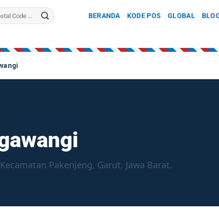
BERANDA
KODE POS
GLOBAL
BLO
wangi
agawangi
 Kecamatan Pakenjeng, Garut, Jawa Barat.