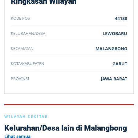
Ringkasan Wilayah
KODE POS
44188
KELURAHAN/DESA
LEWOBARU
KECAMATAN
MALANGBONG
KOTA/KABUPATEN
GARUT
PROVINSI
JAWA BARAT
WILAYAH SEKITAR
Kelurahan/Desa lain di Malangbong
Lihat semua