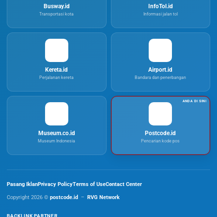
Busway.id
InfoTol.id
Transportasi kota
Informasi jalan tol
Kereta.id
Airport.id
Perjalanan kereta
Bandara dan penerbangan
Museum.co.id
Postcode.id
Museum Indonesia
Pencarian kode pos
Pasang Iklan
Privacy Policy
Terms of Use
Contact Center
Copyright 2026 ©
postcode.id
–
RVG Network
BACKLINK PARTNER