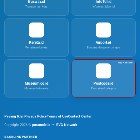
Busway.id
InfoTol.id
Transportasi kota
Informasi jalan tol
Kereta.id
Airport.id
Perjalanan kereta
Bandara dan penerbangan
Museum.co.id
Postcode.id
Museum Indonesia
Pencarian kode pos
Pasang Iklan
Privacy Policy
Terms of Use
Contact Center
Copyright 2026 ©
postcode.id
–
RVG Network
BACKLINK PARTNER