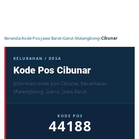
Beranda
›
Kode Pos
›
Jawa Barat
›
Garut
›
Malangbong
›
Cibunar
KELURAHAN / DESA
Kode Pos Cibunar
Informasi kode pos Cibunar, Kecamatan
Malangbong, Garut, Jawa Barat.
KODE POS
44188