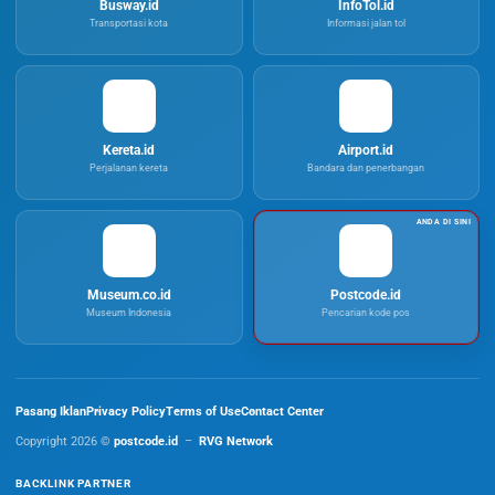
Busway.id
InfoTol.id
Transportasi kota
Informasi jalan tol
Kereta.id
Airport.id
Perjalanan kereta
Bandara dan penerbangan
Museum.co.id
Postcode.id
Museum Indonesia
Pencarian kode pos
Pasang Iklan
Privacy Policy
Terms of Use
Contact Center
Copyright 2026 ©
postcode.id
–
RVG Network
BACKLINK PARTNER