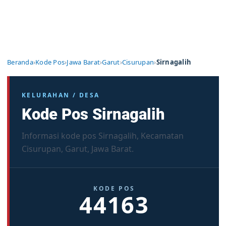
Beranda
›
Kode Pos
›
Jawa Barat
›
Garut
›
Cisurupan
›
Sirnagalih
KELURAHAN / DESA
Kode Pos Sirnagalih
Informasi kode pos Sirnagalih, Kecamatan
Cisurupan, Garut, Jawa Barat.
KODE POS
44163