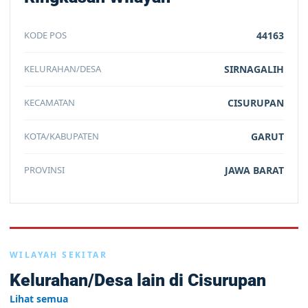
KODE POS
44163
KELURAHAN/DESA
SIRNAGALIH
KECAMATAN
CISURUPAN
KOTA/KABUPATEN
GARUT
PROVINSI
JAWA BARAT
WILAYAH SEKITAR
Kelurahan/Desa lain di Cisurupan
Lihat semua