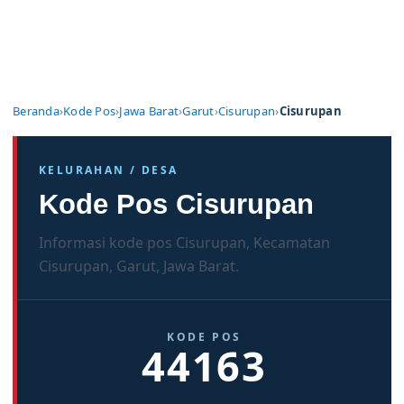
Beranda
›
Kode Pos
›
Jawa Barat
›
Garut
›
Cisurupan
›
Cisurupan
KELURAHAN / DESA
Kode Pos Cisurupan
Informasi kode pos Cisurupan, Kecamatan
Cisurupan, Garut, Jawa Barat.
KODE POS
44163