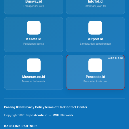
Busway.id
InfoTol.id
Transportasi kota
Informasi jalan tol
Kereta.id
Airport.id
Perjalanan kereta
Bandara dan penerbangan
Museum.co.id
Postcode.id
Museum Indonesia
Pencarian kode pos
Pasang Iklan
Privacy Policy
Terms of Use
Contact Center
Copyright 2026 ©
postcode.id
–
RVG Network
BACKLINK PARTNER