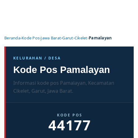
Beranda
›
Kode Pos
›
Jawa Barat
›
Garut
›
Cikelet
›
Pamalayan
KELURAHAN / DESA
Kode Pos Pamalayan
Informasi kode pos Pamalayan, Kecamatan
Cikelet, Garut, Jawa Barat.
KODE POS
44177