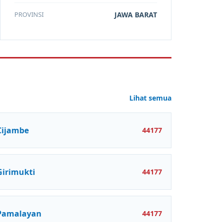
PROVINSI
JAWA BARAT
Lihat semua
Cijambe
44177
Girimukti
44177
Pamalayan
44177