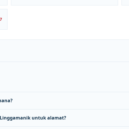
7
mana?
Linggamanik untuk alamat?