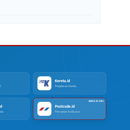
Kereta.id
l
Perjalanan kereta
d
Postcode.id
ia
Pencarian kode pos