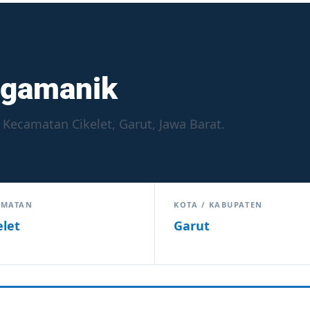
ggamanik
Kecamatan Cikelet, Garut, Jawa Barat.
AMATAN
KOTA / KABUPATEN
elet
Garut