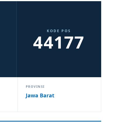
KODE POS
44177
PROVINSI
Jawa Barat