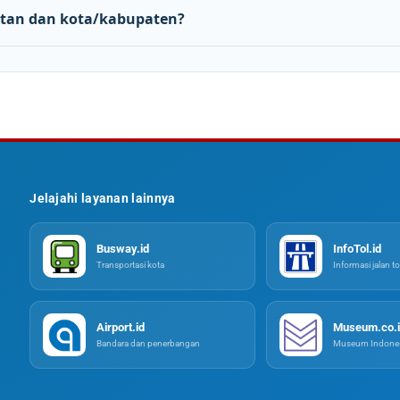
tan dan kota/kabupaten?
Jelajahi layanan lainnya
Busway.id
InfoTol.id
Transportasi kota
Informasi jalan to
Airport.id
Museum.co.i
Bandara dan penerbangan
Museum Indones