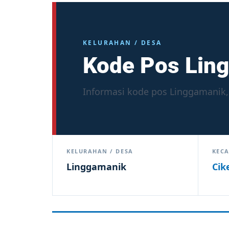
KELURAHAN / DESA
Kode Pos Lin
Informasi kode pos Linggamanik, 
KELURAHAN / DESA
KEC
Linggamanik
Cik