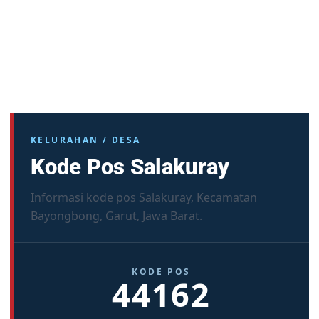
KELURAHAN / DESA
Kode Pos Salakuray
Informasi kode pos Salakuray, Kecamatan
Bayongbong, Garut, Jawa Barat.
KODE POS
44162