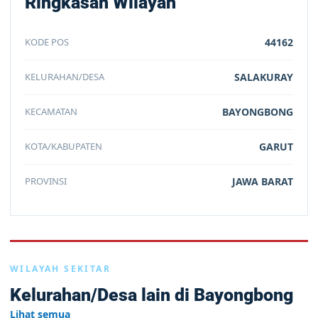
Ringkasan Wilayah
KODE POS
44162
KELURAHAN/DESA
SALAKURAY
KECAMATAN
BAYONGBONG
KOTA/KABUPATEN
GARUT
PROVINSI
JAWA BARAT
WILAYAH SEKITAR
Kelurahan/Desa lain di Bayongbong
Lihat semua