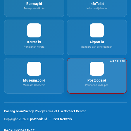
Busway.id
InfoTol.id
Transportasi kota
Informasi jalan tol
Kereta.id
Airport.id
Perjalanan kereta
Bandara dan penerbangan
Museum.co.id
Postcode.id
Museum Indonesia
Pencarian kode pos
Pasang Iklan
Privacy Policy
Terms of Use
Contact Center
Copyright 2026 ©
postcode.id
–
RVG Network
BACKLINK PARTNER