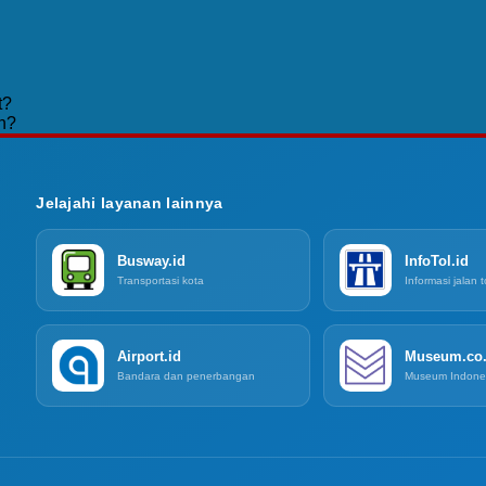
t?
n?
Jelajahi layanan lainnya
Busway.id
InfoTol.id
Transportasi kota
Informasi jalan t
Airport.id
Museum.co.
Bandara dan penerbangan
Museum Indone