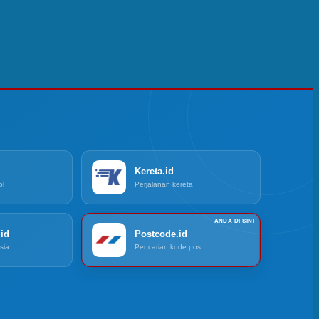
Kereta.id
ol
Perjalanan kereta
id
Postcode.id
sia
Pencarian kode pos