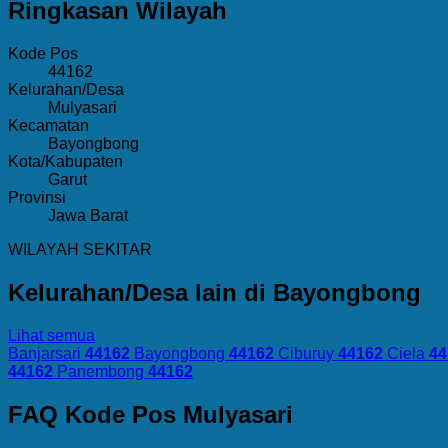
Ringkasan Wilayah
Kode Pos
44162
Kelurahan/Desa
Mulyasari
Kecamatan
Bayongbong
Kota/Kabupaten
Garut
Provinsi
Jawa Barat
WILAYAH SEKITAR
Kelurahan/Desa lain di Bayongbong
Lihat semua
Banjarsari
44162
Bayongbong
44162
Ciburuy
44162
Ciela
44
44162
Panembong
44162
FAQ Kode Pos Mulyasari