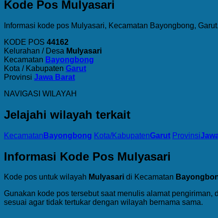
Kode Pos Mulyasari
Informasi kode pos Mulyasari, Kecamatan Bayongbong, Garut,
KODE POS
44162
Kelurahan / Desa
Mulyasari
Kecamatan
Bayongbong
Kota / Kabupaten
Garut
Provinsi
Jawa Barat
NAVIGASI WILAYAH
Jelajahi wilayah terkait
Kecamatan
Bayongbong
Kota/Kabupaten
Garut
Provinsi
Jawa
Informasi Kode Pos Mulyasari
Kode pos untuk wilayah
Mulyasari
di Kecamatan
Bayongbo
Gunakan kode pos tersebut saat menulis alamat pengiriman, 
sesuai agar tidak tertukar dengan wilayah bernama sama.