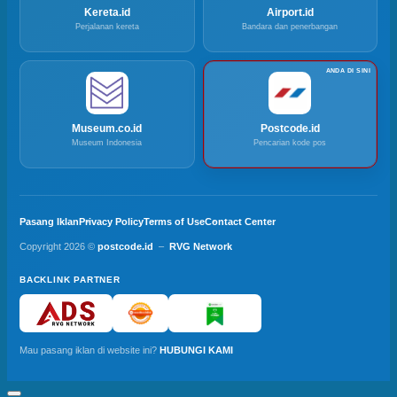
Kereta.id
Airport.id
Perjalanan kereta
Bandara dan penerbangan
Museum.co.id
Postcode.id
Museum Indonesia
Pencarian kode pos
Pasang Iklan
Privacy Policy
Terms of Use
Contact Center
Copyright 2026 ©
postcode.id
–
RVG Network
BACKLINK PARTNER
Mau pasang iklan di website ini?
HUBUNGI KAMI