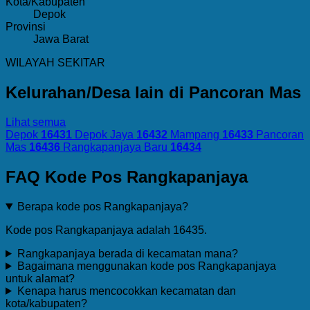
Kota/Kabupaten
Depok
Provinsi
Jawa Barat
WILAYAH SEKITAR
Kelurahan/Desa lain di Pancoran Mas
Lihat semua
Depok
16431
Depok Jaya
16432
Mampang
16433
Pancoran
Mas
16436
Rangkapanjaya Baru
16434
FAQ Kode Pos Rangkapanjaya
Berapa kode pos Rangkapanjaya?
Kode pos Rangkapanjaya adalah 16435.
Rangkapanjaya berada di kecamatan mana?
Bagaimana menggunakan kode pos Rangkapanjaya
untuk alamat?
Kenapa harus mencocokkan kecamatan dan
kota/kabupaten?