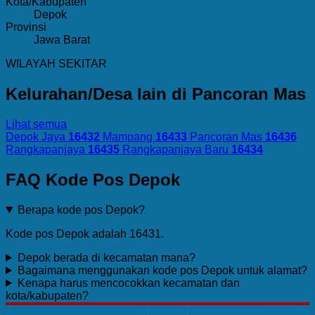
Kota/Kabupaten
Depok
Provinsi
Jawa Barat
WILAYAH SEKITAR
Kelurahan/Desa lain di Pancoran Mas
Lihat semua
Depok Jaya
16432
Mampang
16433
Pancoran Mas
16436
Rangkapanjaya
16435
Rangkapanjaya Baru
16434
FAQ Kode Pos Depok
Berapa kode pos Depok?
Kode pos Depok adalah 16431.
Depok berada di kecamatan mana?
Bagaimana menggunakan kode pos Depok untuk alamat?
Kenapa harus mencocokkan kecamatan dan
kota/kabupaten?