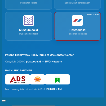
Perjalanan kereta
Bandara dan penerbangan
Museum.co.id
Postcode.id
Museum Indonesia
Pencarian kode pos
Pasang Iklan
Privacy Policy
Terms of Use
Contact Center
Copyright 2026 ©
postcode.id
–
RVG Network
BACKLINK PARTNER
Mau pasang iklan di website ini?
HUBUNGI KAMI