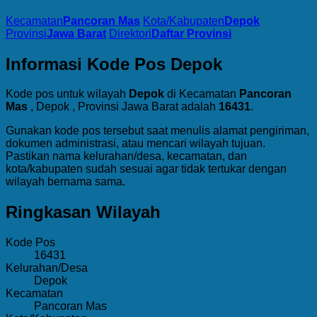
Kecamatan
Pancoran Mas
Kota/Kabupaten
Depok
Provinsi
Jawa Barat
Direktori
Daftar Provinsi
Informasi Kode Pos Depok
Kode pos untuk wilayah
Depok
di Kecamatan
Pancoran
Mas
, Depok , Provinsi Jawa Barat adalah
16431
.
Gunakan kode pos tersebut saat menulis alamat pengiriman,
dokumen administrasi, atau mencari wilayah tujuan.
Pastikan nama kelurahan/desa, kecamatan, dan
kota/kabupaten sudah sesuai agar tidak tertukar dengan
wilayah bernama sama.
Ringkasan Wilayah
Kode Pos
16431
Kelurahan/Desa
Depok
Kecamatan
Pancoran Mas