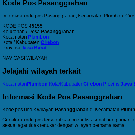
Kode Pos Pasanggrahan
Informasi kode pos Pasanggrahan, Kecamatan Plumbon, Cire
KODE POS
45155
Kelurahan / Desa
Pasanggrahan
Kecamatan
Plumbon
Kota / Kabupaten
Cirebon
Provinsi
Jawa Barat
NAVIGASI WILAYAH
Jelajahi wilayah terkait
Kecamatan
Plumbon
Kota/Kabupaten
Cirebon
Provinsi
Jawa 
Informasi Kode Pos Pasanggrahan
Kode pos untuk wilayah
Pasanggrahan
di Kecamatan
Plum
Gunakan kode pos tersebut saat menulis alamat pengiriman, 
sesuai agar tidak tertukar dengan wilayah bernama sama.