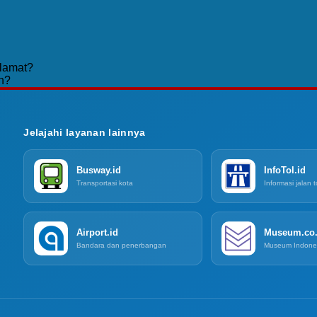
lamat?
n?
Jelajahi layanan lainnya
Busway.id
InfoTol.id
Transportasi kota
Informasi jalan t
Airport.id
Museum.co.
Bandara dan penerbangan
Museum Indone