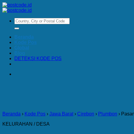
Skip
to
content
Beranda
Kode Pos
Global
Blog
DETEKSI KODE POS
Beranda
›
Kode Pos
›
Jawa Barat
›
Cirebon
›
Plumbon
›
Pasa
KELURAHAN / DESA