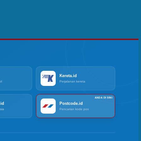
Kereta.id
ol
Perjalanan kereta
id
Postcode.id
sia
Pencarian kode pos