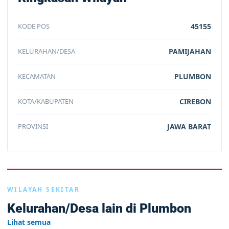
KODE POS
45155
KELURAHAN/DESA
PAMIJAHAN
KECAMATAN
PLUMBON
KOTA/KABUPATEN
CIREBON
PROVINSI
JAWA BARAT
WILAYAH SEKITAR
Kelurahan/Desa lain di Plumbon
Lihat semua