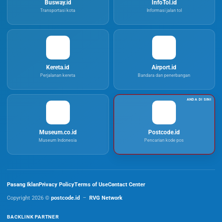
Busway.id
InfoTol.id
Transportasi kota
Informasi jalan tol
Kereta.id
Airport.id
Perjalanan kereta
Bandara dan penerbangan
Museum.co.id
Postcode.id
Museum Indonesia
Pencarian kode pos
Pasang Iklan
Privacy Policy
Terms of Use
Contact Center
Copyright 2026 ©
postcode.id
–
RVG Network
BACKLINK PARTNER