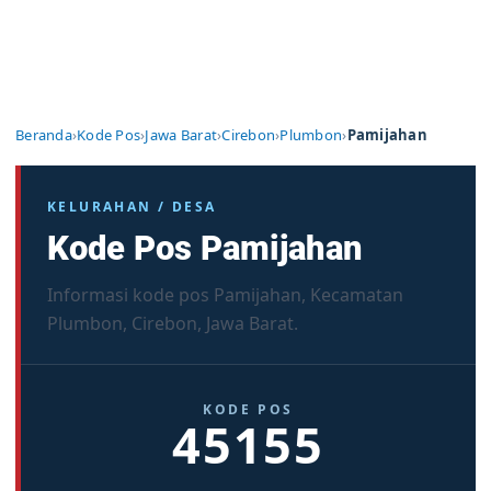
Beranda
›
Kode Pos
›
Jawa Barat
›
Cirebon
›
Plumbon
›
Pamijahan
KELURAHAN / DESA
Kode Pos Pamijahan
Informasi kode pos Pamijahan, Kecamatan
Plumbon, Cirebon, Jawa Barat.
KODE POS
45155