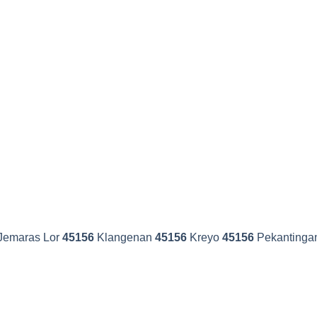
Jemaras Lor
45156
Klangenan
45156
Kreyo
45156
Pekantinga