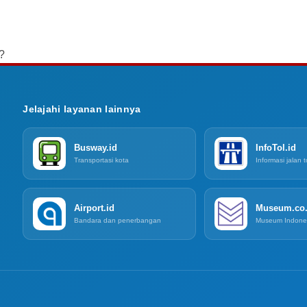
?
Jelajahi layanan lainnya
Busway.id
InfoTol.id
Transportasi kota
Informasi jalan t
Airport.id
Museum.co.
Bandara dan penerbangan
Museum Indone