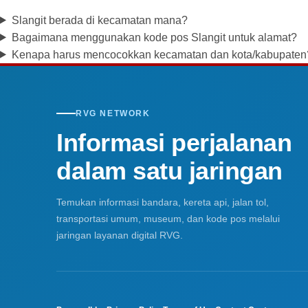
Slangit berada di kecamatan mana?
Bagaimana menggunakan kode pos Slangit untuk alamat?
Kenapa harus mencocokkan kecamatan dan kota/kabupaten
RVG NETWORK
Informasi perjalanan
dalam satu jaringan
Temukan informasi bandara, kereta api, jalan tol,
transportasi umum, museum, dan kode pos melalui
jaringan layanan digital RVG.