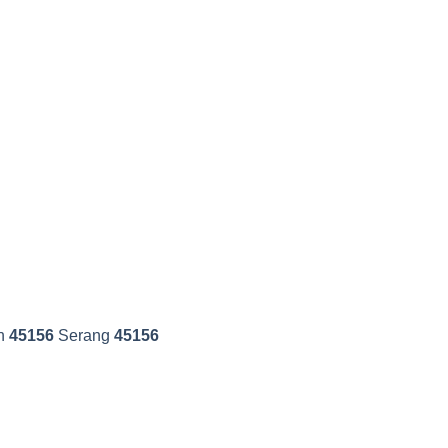
n
45156
Serang
45156