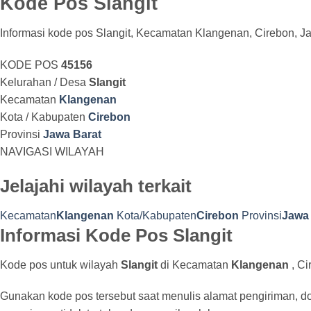
Kode Pos Slangit
Informasi kode pos Slangit, Kecamatan Klangenan, Cirebon, J
KODE POS
45156
Kelurahan / Desa
Slangit
Kecamatan
Klangenan
Kota / Kabupaten
Cirebon
Provinsi
Jawa Barat
NAVIGASI WILAYAH
Jelajahi wilayah terkait
Kecamatan
Klangenan
Kota/Kabupaten
Cirebon
Provinsi
Jawa 
Informasi Kode Pos Slangit
Kode pos untuk wilayah
Slangit
di Kecamatan
Klangenan
, Ci
Gunakan kode pos tersebut saat menulis alamat pengiriman, d