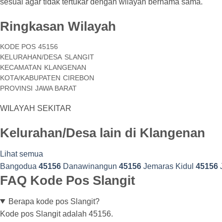
sesuai agar tidak tertukar dengan wilayah bernama sama.
Ringkasan Wilayah
KODE POS
45156
KELURAHAN/DESA
SLANGIT
KECAMATAN
KLANGENAN
KOTA/KABUPATEN
CIREBON
PROVINSI
JAWA BARAT
WILAYAH SEKITAR
Kelurahan/Desa lain di Klangenan
Lihat semua
Bangodua
45156
Danawinangun
45156
Jemaras Kidul
45156
FAQ Kode Pos Slangit
Berapa kode pos Slangit?
Kode pos Slangit adalah 45156.