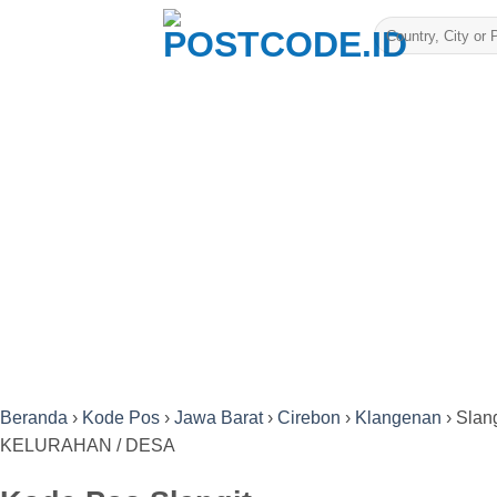
Skip
to
content
Beranda
›
Kode Pos
›
Jawa Barat
›
Cirebon
›
Klangenan
›
Slang
KELURAHAN / DESA