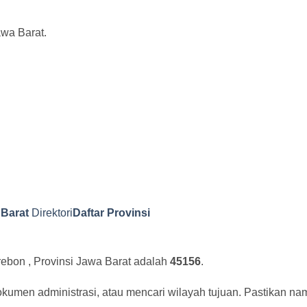
awa Barat.
Barat
Direktori
Daftar Provinsi
rebon , Provinsi Jawa Barat adalah
45156
.
okumen administrasi, atau mencari wilayah tujuan. Pastikan n