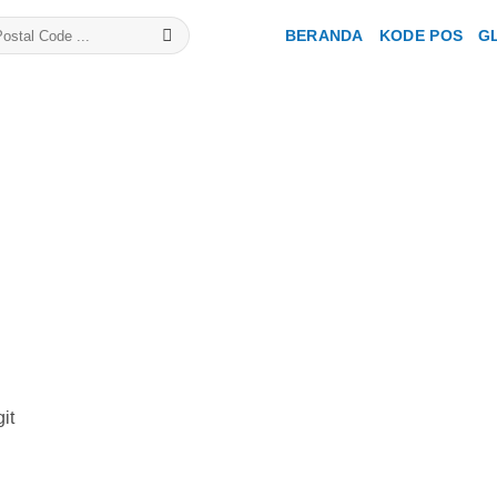
BERANDA
KODE POS
G
it