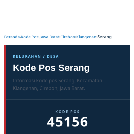
Beranda
›
Kode Pos
›
Jawa Barat
›
Cirebon
›
Klangenan
›
Serang
KELURAHAN / DESA
Kode Pos Serang
Informasi kode pos Serang, Kecamatan
Klangenan, Cirebon, Jawa Barat.
KODE POS
45156