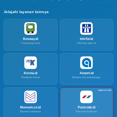
Jelajahi layanan lainnya
Busway.id
InfoTol.id
Transportasi kota
Informasi jalan tol
Kereta.id
Airport.id
Perjalanan kereta
Bandara dan penerbangan
Museum.co.id
Postcode.id
Museum Indonesia
Pencarian kode pos