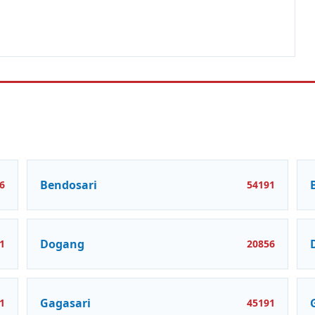
Bendosari
6
54191
Dogang
1
20856
Gagasari
1
45191