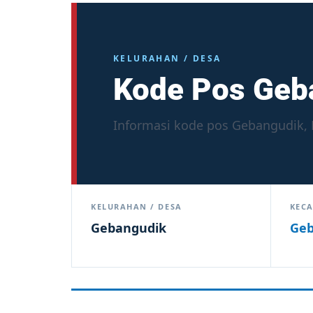
KELURAHAN / DESA
Kode Pos Geb
Informasi kode pos Gebangudik, 
KELURAHAN / DESA
KEC
Gebangudik
Ge