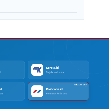
Kereta.id
l
Perjalanan kereta
d
Postcode.id
ia
Pencarian kode pos