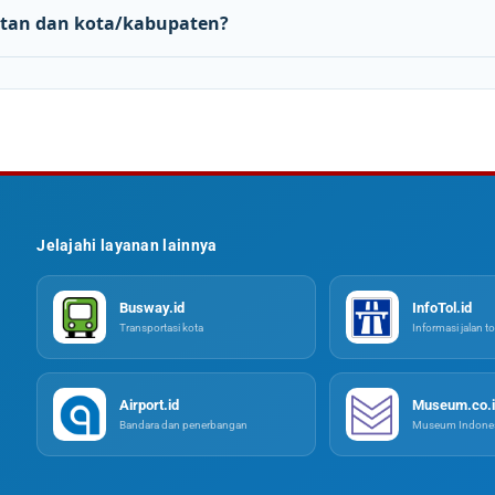
tan dan kota/kabupaten?
Jelajahi layanan lainnya
Busway.id
InfoTol.id
Transportasi kota
Informasi jalan to
Airport.id
Museum.co.i
Bandara dan penerbangan
Museum Indones