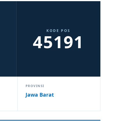
KODE POS
45191
PROVINSI
Jawa Barat