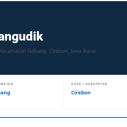
angudik
Kecamatan Gebang, Cirebon, Jawa Barat.
AMATAN
KOTA / KABUPATEN
bang
Cirebon