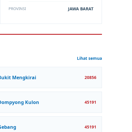
PROVINSI
JAWA BARAT
Lihat semua
Bukit Mengkirai
20856
Dompyong Kulon
45191
Gebang
45191