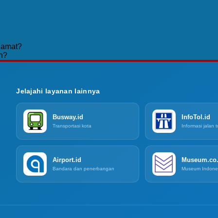
lamat?
n?
Jelajahi layanan lainnya
Busway.id
InfoTol.id
Transportasi kota
Informasi jalan t
Airport.id
Museum.co.
Bandara dan penerbangan
Museum Indone