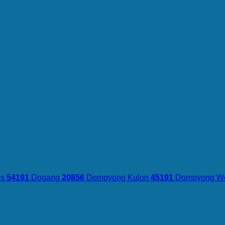
us
54191
Dogang
20856
Dompyong Kulon
45191
Dompyong W