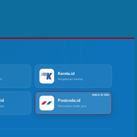
Kereta.id
ol
Perjalanan kereta
id
Postcode.id
sia
Pencarian kode pos