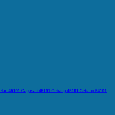
etan
45191
Gagasari
45191
Gebang
45191
Gebang
54191