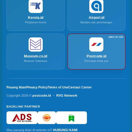
Kereta.id
Airport.id
Perjalanan kereta
Bandara dan penerbangan
Museum.co.id
Postcode.id
Museum Indonesia
Pencarian kode pos
Pasang Iklan
Privacy Policy
Terms of Use
Contact Center
Copyright 2026 ©
postcode.id
–
RVG Network
BACKLINK PARTNER
Mau pasang iklan di website ini?
HUBUNGI KAMI