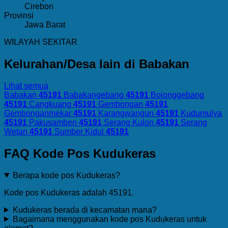
Cirebon
Provinsi
Jawa Barat
WILAYAH SEKITAR
Kelurahan/Desa lain di Babakan
Lihat semua
Babakan
45191
Babakangebang
45191
Bojonggebang
45191
Cangkuang
45191
Gembongan
45191
Gembonganmekar
45191
Karangwangun
45191
Kudumulya
45191
Pakusamben
45191
Serang Kulon
45191
Serang
Wetan
45191
Sumber Kidul
45191
FAQ Kode Pos Kudukeras
Berapa kode pos Kudukeras?
Kode pos Kudukeras adalah 45191.
Kudukeras berada di kecamatan mana?
Bagaimana menggunakan kode pos Kudukeras untuk