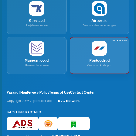
Kereta.id
Airport.id
Perjalanan kereta
Bandara dan penerbangan
Museum.co.id
Postcode.id
Museum Indonesia
Pencarian kode pos
Pasang Iklan
Privacy Policy
Terms of Use
Contact Center
Copyright 2026 ©
postcode.id
–
RVG Network
BACKLINK PARTNER