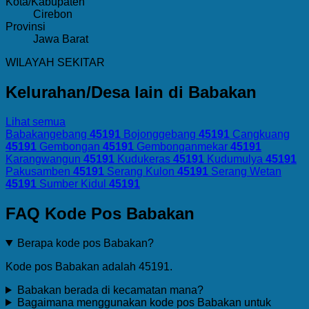
Kota/Kabupaten
Cirebon
Provinsi
Jawa Barat
WILAYAH SEKITAR
Kelurahan/Desa lain di Babakan
Lihat semua
Babakangebang
45191
Bojonggebang
45191
Cangkuang
45191
Gembongan
45191
Gembonganmekar
45191
Karangwangun
45191
Kudukeras
45191
Kudumulya
45191
Pakusamben
45191
Serang Kulon
45191
Serang Wetan
45191
Sumber Kidul
45191
FAQ Kode Pos Babakan
Berapa kode pos Babakan?
Kode pos Babakan adalah 45191.
Babakan berada di kecamatan mana?
Bagaimana menggunakan kode pos Babakan untuk