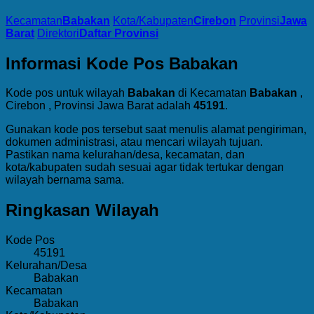
Kecamatan
Babakan
Kota/Kabupaten
Cirebon
Provinsi
Jawa
Barat
Direktori
Daftar Provinsi
Informasi Kode Pos Babakan
Kode pos untuk wilayah
Babakan
di Kecamatan
Babakan
,
Cirebon , Provinsi Jawa Barat adalah
45191
.
Gunakan kode pos tersebut saat menulis alamat pengiriman,
dokumen administrasi, atau mencari wilayah tujuan.
Pastikan nama kelurahan/desa, kecamatan, dan
kota/kabupaten sudah sesuai agar tidak tertukar dengan
wilayah bernama sama.
Ringkasan Wilayah
Kode Pos
45191
Kelurahan/Desa
Babakan
Kecamatan
Babakan