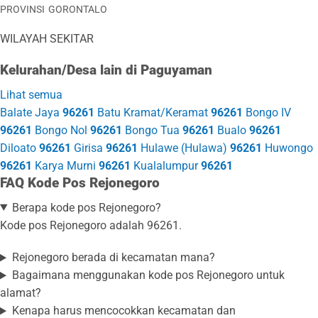
PROVINSI
GORONTALO
WILAYAH SEKITAR
Kelurahan/Desa lain di Paguyaman
Lihat semua
Balate Jaya
96261
Batu Kramat/Keramat
96261
Bongo IV
96261
Bongo Nol
96261
Bongo Tua
96261
Bualo
96261
Diloato
96261
Girisa
96261
Hulawe (Hulawa)
96261
Huwongo
96261
Karya Murni
96261
Kualalumpur
96261
FAQ Kode Pos Rejonegoro
Berapa kode pos Rejonegoro?
Kode pos Rejonegoro adalah 96261.
Rejonegoro berada di kecamatan mana?
Bagaimana menggunakan kode pos Rejonegoro untuk
alamat?
Kenapa harus mencocokkan kecamatan dan