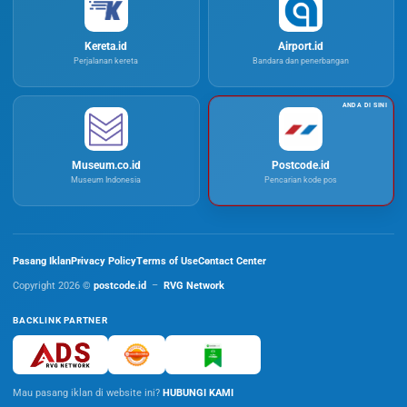
Kereta.id
Airport.id
Perjalanan kereta
Bandara dan penerbangan
Museum.co.id
Postcode.id
Museum Indonesia
Pencarian kode pos
Pasang Iklan
Privacy Policy
Terms of Use
Contact Center
Copyright 2026 ©
postcode.id
–
RVG Network
BACKLINK PARTNER
Mau pasang iklan di website ini?
HUBUNGI KAMI