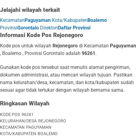
Jelajahi wilayah terkait
Kecamatan
Paguyaman
Kota/Kabupaten
Boalemo
Provinsi
Gorontalo
Direktori
Daftar Provinsi
Informasi Kode Pos Rejonegoro
Kode pos untuk wilayah
Rejonegoro
di Kecamatan
Paguyaman
, Boalemo , Provinsi Gorontalo adalah
96261
.
Gunakan kode pos tersebut saat menulis alamat pengiriman,
dokumen administrasi, atau mencari wilayah tujuan. Pastikan
nama kelurahan/desa, kecamatan, dan kota/kabupaten sudah
sesuai agar tidak tertukar dengan wilayah bernama sama.
Ringkasan Wilayah
KODE POS
96261
KELURAHAN/DESA
REJONEGORO
KECAMATAN
PAGUYAMAN
KOTA/KABUPATEN
BOALEMO