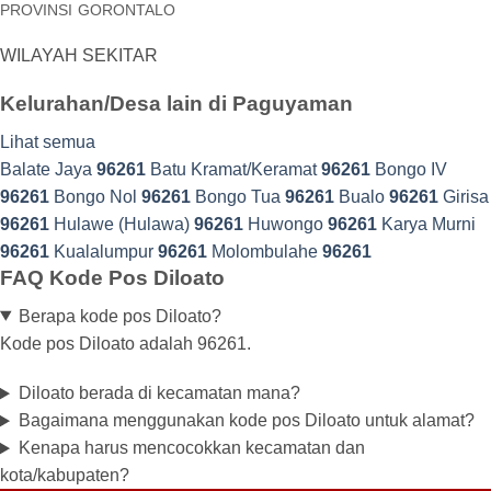
PROVINSI
GORONTALO
WILAYAH SEKITAR
Kelurahan/Desa lain di Paguyaman
Lihat semua
Balate Jaya
96261
Batu Kramat/Keramat
96261
Bongo IV
96261
Bongo Nol
96261
Bongo Tua
96261
Bualo
96261
Girisa
96261
Hulawe (Hulawa)
96261
Huwongo
96261
Karya Murni
96261
Kualalumpur
96261
Molombulahe
96261
FAQ Kode Pos Diloato
Berapa kode pos Diloato?
Kode pos Diloato adalah 96261.
Diloato berada di kecamatan mana?
Bagaimana menggunakan kode pos Diloato untuk alamat?
Kenapa harus mencocokkan kecamatan dan
kota/kabupaten?