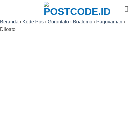
Skip
to
content
Beranda
›
Kode Pos
›
Gorontalo
›
Boalemo
›
Paguyaman
›
Diloato