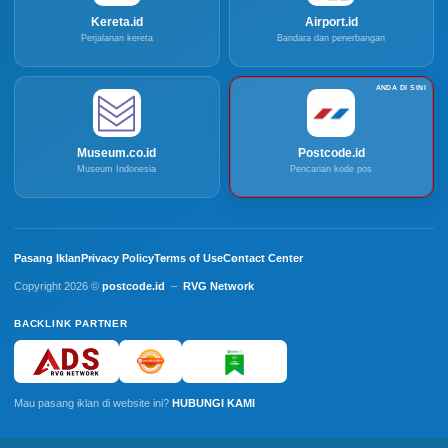
Kereta.id
Airport.id
Perjalanan kereta
Bandara dan penerbangan
Museum.co.id
Postcode.id
Museum Indonesia
Pencarian kode pos
Pasang Iklan
Privacy Policy
Terms of Use
Contact Center
Copyright 2026 ©
postcode.id
–
RVG Network
BACKLINK PARTNER
Mau pasang iklan di website ini?
HUBUNGI KAMI