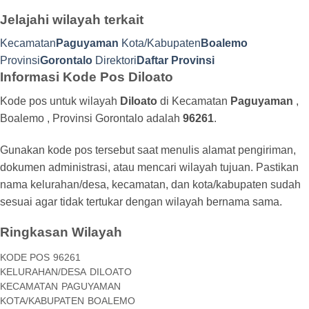
Jelajahi wilayah terkait
Kecamatan
Paguyaman
Kota/Kabupaten
Boalemo
Provinsi
Gorontalo
Direktori
Daftar Provinsi
Informasi Kode Pos Diloato
Kode pos untuk wilayah
Diloato
di Kecamatan
Paguyaman
,
Boalemo , Provinsi Gorontalo adalah
96261
.
Gunakan kode pos tersebut saat menulis alamat pengiriman,
dokumen administrasi, atau mencari wilayah tujuan. Pastikan
nama kelurahan/desa, kecamatan, dan kota/kabupaten sudah
sesuai agar tidak tertukar dengan wilayah bernama sama.
Ringkasan Wilayah
KODE POS
96261
KELURAHAN/DESA
DILOATO
KECAMATAN
PAGUYAMAN
KOTA/KABUPATEN
BOALEMO