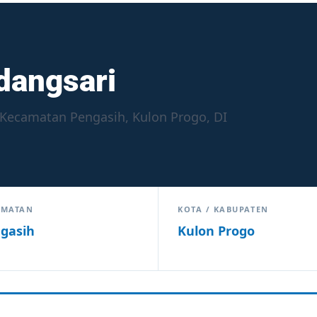
dangsari
 Kecamatan Pengasih, Kulon Progo, DI
AMATAN
KOTA / KABUPATEN
gasih
Kulon Progo