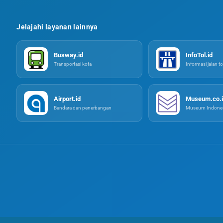
Jelajahi layanan lainnya
Busway.id
InfoTol.id
Transportasi kota
Informasi jalan to
Airport.id
Museum.co.i
Bandara dan penerbangan
Museum Indones