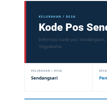
KELURAHAN / DESA
Kode Pos Sen
Informasi kode pos Sendangsari,
Yogyakarta.
KELURAHAN / DESA
KEC
Sendangsari
Pen