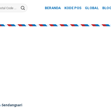
BERANDA
KODE POS
GLOBAL
BLO
h
›
Sendangsari