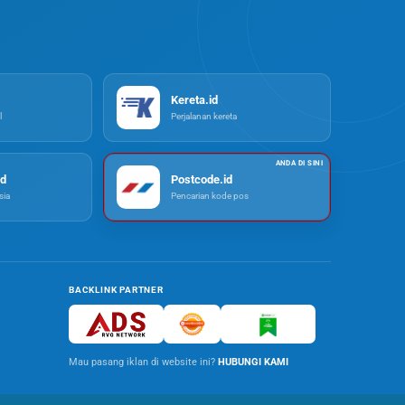
Kereta.id
l
Perjalanan kereta
d
Postcode.id
ia
Pencarian kode pos
BACKLINK PARTNER
Mau pasang iklan di website ini?
HUBUNGI KAMI