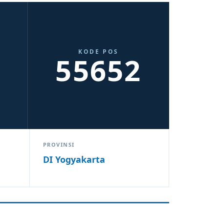
KODE POS
55652
PROVINSI
DI Yogyakarta