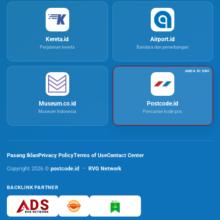
Kereta.id
Airport.id
Perjalanan kereta
Bandara dan penerbangan
Museum.co.id
Postcode.id
Museum Indonesia
Pencarian kode pos
Pasang Iklan
Privacy Policy
Terms of Use
Contact Center
Copyright 2026 ©
postcode.id
–
RVG Network
BACKLINK PARTNER