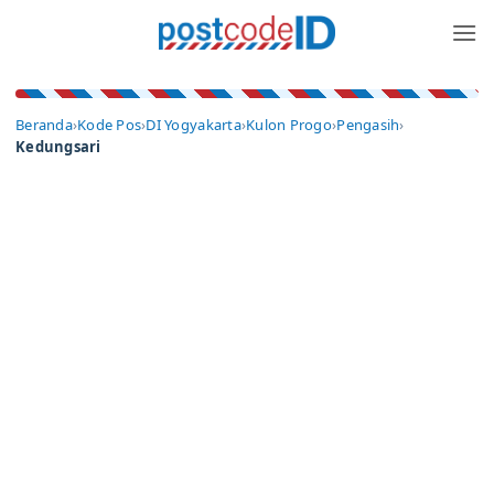
Skip
to
content
Beranda
›
Kode Pos
›
DI Yogyakarta
›
Kulon Progo
›
Pengasih
›
Kedungsari