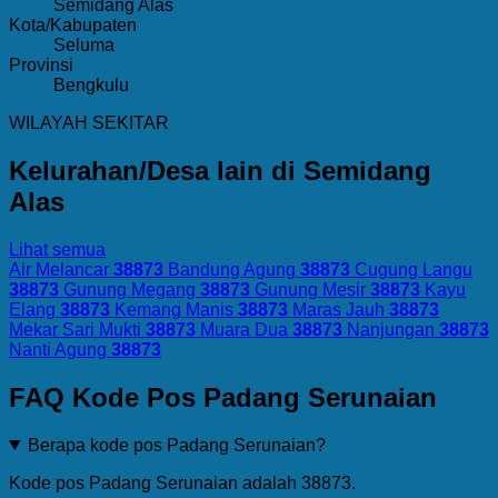
Semidang Alas
Kota/Kabupaten
Seluma
Provinsi
Bengkulu
WILAYAH SEKITAR
Kelurahan/Desa lain di Semidang
Alas
Lihat semua
Air Melancar
38873
Bandung Agung
38873
Cugung Langu
38873
Gunung Megang
38873
Gunung Mesir
38873
Kayu
Elang
38873
Kemang Manis
38873
Maras Jauh
38873
Mekar Sari Mukti
38873
Muara Dua
38873
Nanjungan
38873
Nanti Agung
38873
FAQ Kode Pos Padang Serunaian
Berapa kode pos Padang Serunaian?
Kode pos Padang Serunaian adalah 38873.