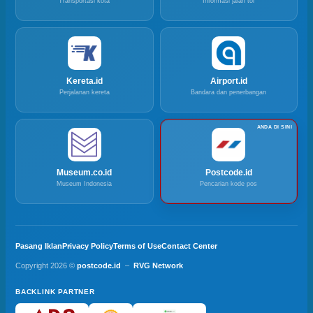
Transportasi kota
Informasi jalan tol
Kereta.id
Airport.id
Perjalanan kereta
Bandara dan penerbangan
Museum.co.id
Postcode.id
Museum Indonesia
Pencarian kode pos
Pasang Iklan
Privacy Policy
Terms of Use
Contact Center
Copyright 2026 ©
postcode.id
–
RVG Network
BACKLINK PARTNER