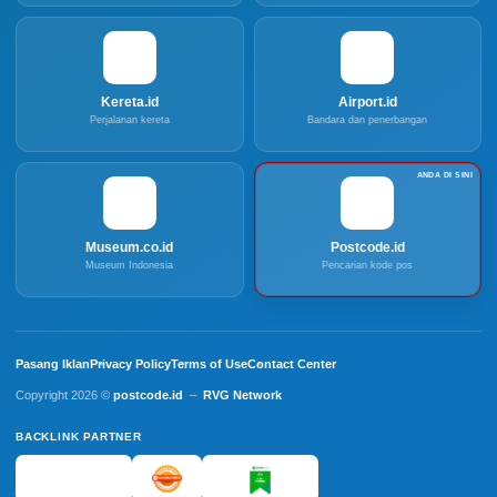
Kereta.id
Airport.id
Perjalanan kereta
Bandara dan penerbangan
Museum.co.id
Postcode.id
Museum Indonesia
Pencarian kode pos
Pasang Iklan
Privacy Policy
Terms of Use
Contact Center
Copyright 2026 ©
postcode.id
–
RVG Network
BACKLINK PARTNER