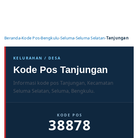
Beranda
›
Kode Pos
›
Bengkulu
›
Seluma
›
Seluma Selatan
›
Tanjungan
KELURAHAN / DESA
Kode Pos Tanjungan
Informasi kode pos Tanjungan, Kecamatan
Seluma Selatan, Seluma, Bengkulu.
KODE POS
38878