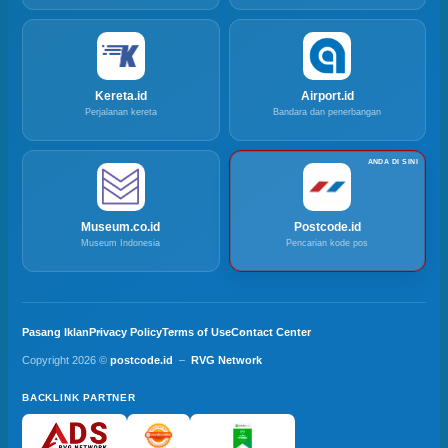
Kereta.id
Airport.id
Perjalanan kereta
Bandara dan penerbangan
Museum.co.id
Postcode.id
Museum Indonesia
Pencarian kode pos
Pasang Iklan
Privacy Policy
Terms of Use
Contact Center
Copyright 2026 ©
postcode.id
–
RVG Network
BACKLINK PARTNER