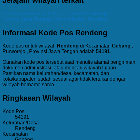
Jelajahi wilayah terkait
Kecamatan
Gebang
Kota/Kabupaten
Purworejo
Provinsi
Jawa Tengah
Direktori
Daftar Provinsi
Informasi Kode Pos Rendeng
Kode pos untuk wilayah
Rendeng
di Kecamatan
Gebang
,
Purworejo , Provinsi Jawa Tengah adalah
54191
.
Gunakan kode pos tersebut saat menulis alamat pengiriman,
dokumen administrasi, atau mencari wilayah tujuan.
Pastikan nama kelurahan/desa, kecamatan, dan
kota/kabupaten sudah sesuai agar tidak tertukar dengan
wilayah bernama sama.
Ringkasan Wilayah
Kode Pos
54191
Kelurahan/Desa
Rendeng
Kecamatan
Gebang