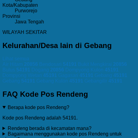
Kota/Kabupaten
Purworejo
Provinsi
Jawa Tengah
WILAYAH SEKITAR
Kelurahan/Desa lain di Gebang
Lihat semua
Air Hitam
20856
Bendosari
54191
Bukit Mengkirai
20856
Bulus
54191
Dogang
20856
Dompyong Kulon
45191
Dompyong Wetan
45191
Gagasari
45191
Gebang
45191
Gebang
54191
Gebang Kulon
45191
Gebangilir
45191
FAQ Kode Pos Rendeng
Berapa kode pos Rendeng?
Kode pos Rendeng adalah 54191.
Rendeng berada di kecamatan mana?
Bagaimana menggunakan kode pos Rendeng untuk