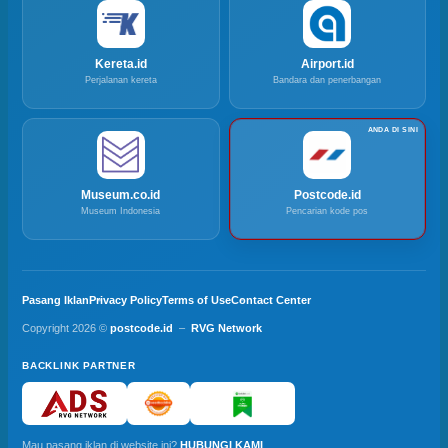
Kereta.id
Airport.id
Perjalanan kereta
Bandara dan penerbangan
Museum.co.id
Postcode.id
Museum Indonesia
Pencarian kode pos
Pasang Iklan
Privacy Policy
Terms of Use
Contact Center
Copyright 2026 ©
postcode.id
–
RVG Network
BACKLINK PARTNER
Mau pasang iklan di website ini?
HUBUNGI KAMI