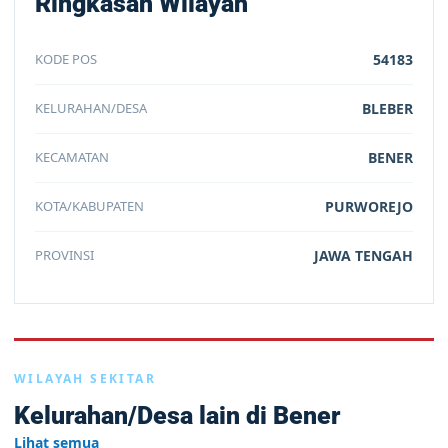
Ringkasan Wilayah
KODE POS
54183
KELURAHAN/DESA
BLEBER
KECAMATAN
BENER
KOTA/KABUPATEN
PURWOREJO
PROVINSI
JAWA TENGAH
WILAYAH SEKITAR
Kelurahan/Desa lain di Bener
Lihat semua