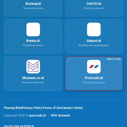
Busway.id
InfoTol.id
Transportasi kota
Informasi jalan tol
Kereta.id
Airport.id
Perjalanan kereta
Bandara dan penerbangan
Museum.co.id
Postcode.id
Museum Indonesia
Pencarian kode pos
Pasang Iklan
Privacy Policy
Terms of Use
Contact Center
Copyright 2026 ©
postcode.id
–
RVG Network
BACKLINK PARTNER