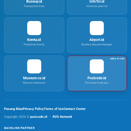
Busway.id
InfoTol.id
Transportasi kota
Informasi jalan tol
Kereta.id
Airport.id
Perjalanan kereta
Bandara dan penerbangan
Museum.co.id
Postcode.id
Museum Indonesia
Pencarian kode pos
Pasang Iklan
Privacy Policy
Terms of Use
Contact Center
Copyright 2026 ©
postcode.id
–
RVG Network
BACKLINK PARTNER