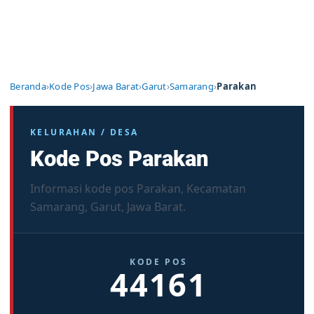
Beranda
›
Kode Pos
›
Jawa Barat
›
Garut
›
Samarang
›
Parakan
KELURAHAN / DESA
Kode Pos Parakan
Informasi kode pos Parakan, Kecamatan
Samarang, Garut, Jawa Barat.
KODE POS
44161