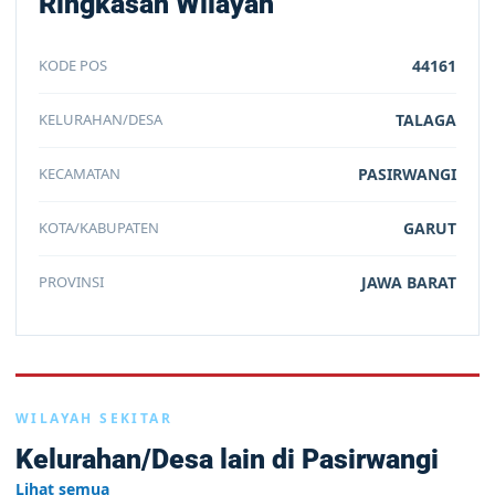
Ringkasan Wilayah
KODE POS
44161
KELURAHAN/DESA
TALAGA
KECAMATAN
PASIRWANGI
KOTA/KABUPATEN
GARUT
PROVINSI
JAWA BARAT
WILAYAH SEKITAR
Kelurahan/Desa lain di Pasirwangi
Lihat semua