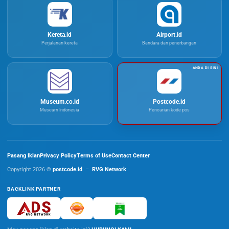
Kereta.id
Airport.id
Perjalanan kereta
Bandara dan penerbangan
Museum.co.id
Postcode.id
Museum Indonesia
Pencarian kode pos
Pasang Iklan
Privacy Policy
Terms of Use
Contact Center
Copyright 2026 ©
postcode.id
–
RVG Network
BACKLINK PARTNER