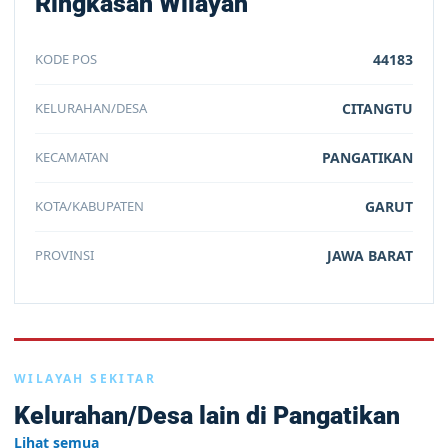
Ringkasan Wilayah
KODE POS
44183
KELURAHAN/DESA
CITANGTU
KECAMATAN
PANGATIKAN
KOTA/KABUPATEN
GARUT
PROVINSI
JAWA BARAT
WILAYAH SEKITAR
Kelurahan/Desa lain di Pangatikan
Lihat semua