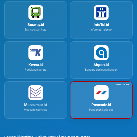
Busway.id
InfoTol.id
Transportasi kota
Informasi jalan tol
Kereta.id
Airport.id
Perjalanan kereta
Bandara dan penerbangan
Museum.co.id
Postcode.id
Museum Indonesia
Pencarian kode pos