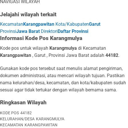
NAVIGASI WILAYAH
Jelajahi wilayah terkait
Kecamatan
Karangpawitan
Kota/Kabupaten
Garut
Provinsi
Jawa Barat
Direktori
Daftar Provinsi
Informasi Kode Pos Karangmulya
Kode pos untuk wilayah
Karangmulya
di Kecamatan
Karangpawitan
, Garut , Provinsi Jawa Barat adalah
44182
.
Gunakan kode pos tersebut saat menulis alamat pengiriman,
dokumen administrasi, atau mencari wilayah tujuan. Pastikan
nama kelurahan/desa, kecamatan, dan kota/kabupaten sudah
sesuai agar tidak tertukar dengan wilayah bernama sama.
Ringkasan Wilayah
KODE POS
44182
KELURAHAN/DESA
KARANGMULYA
KECAMATAN
KARANGPAWITAN