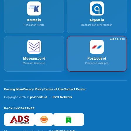
Kereta.id
Airport.id
Perjalanan kereta
Bandara dan penerbangan
Museum.co.id
Postcode.id
Museum Indonesia
Pencarian kode pos
Pasang Iklan
Privacy Policy
Terms of Use
Contact Center
Copyright 2026 ©
postcode.id
–
RVG Network
BACKLINK PARTNER