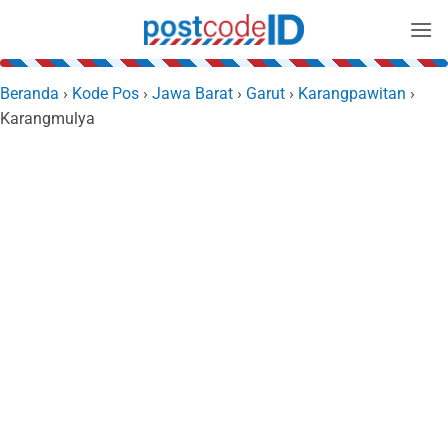
Skip
to
content
Beranda
›
Kode Pos
›
Jawa Barat
›
Garut
›
Karangpawitan
›
Karangmulya