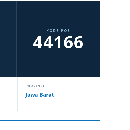
KODE POS
44166
PROVINSI
Jawa Barat