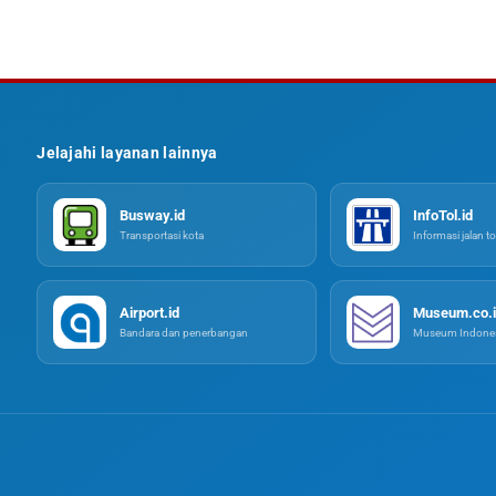
Jelajahi layanan lainnya
Busway.id
InfoTol.id
Transportasi kota
Informasi jalan to
Airport.id
Museum.co.i
Bandara dan penerbangan
Museum Indones