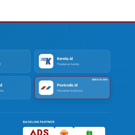
Kereta.id
l
Perjalanan kereta
d
Postcode.id
ia
Pencarian kode pos
BACKLINK PARTNER