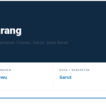
arang
amatan Cisewu, Garut, Jawa Barat.
AMATAN
KOTA / KABUPATEN
ewu
Garut