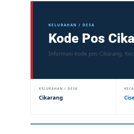
KELURAHAN / DESA
Kode Pos Cik
Informasi kode pos Cikarang, Kec
KELURAHAN / DESA
KEC
Cikarang
Cis