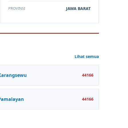
PROVINSI
JAWA BARAT
Lihat semua
Karangsewu
44166
Pamalayan
44166