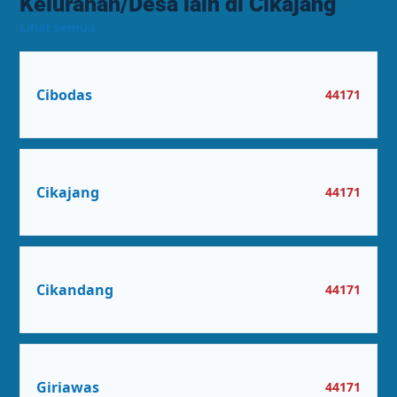
Kelurahan/Desa lain di Cikajang
Lihat semua
Cibodas
44171
Cikajang
44171
Cikandang
44171
Giriawas
44171