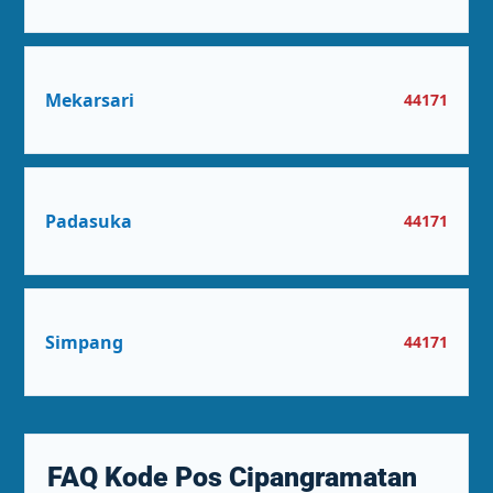
Mekarsari
44171
Padasuka
44171
Simpang
44171
FAQ Kode Pos Cipangramatan