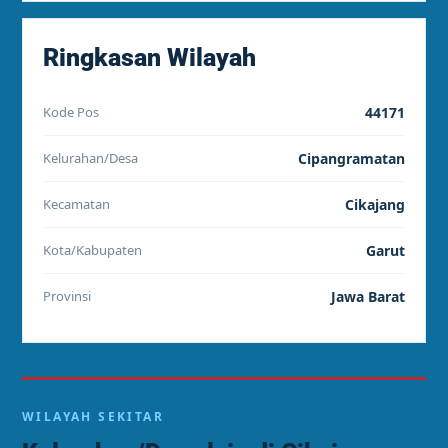
Ringkasan Wilayah
Kode Pos
44171
Kelurahan/Desa
Cipangramatan
Kecamatan
Cikajang
Kota/Kabupaten
Garut
Provinsi
Jawa Barat
WILAYAH SEKITAR