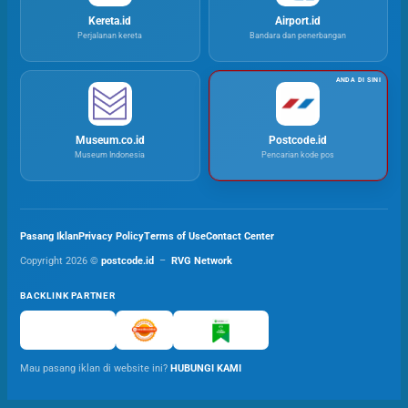
Kereta.id
Airport.id
Perjalanan kereta
Bandara dan penerbangan
Museum.co.id
Postcode.id
Museum Indonesia
Pencarian kode pos
Pasang Iklan
Privacy Policy
Terms of Use
Contact Center
Copyright 2026 ©
postcode.id
–
RVG Network
BACKLINK PARTNER
Mau pasang iklan di website ini?
HUBUNGI KAMI