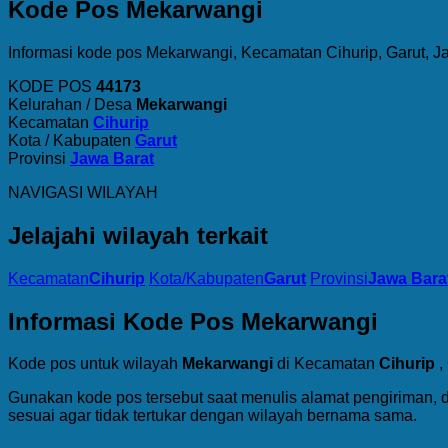
Kode Pos Mekarwangi
Informasi kode pos Mekarwangi, Kecamatan Cihurip, Garut, J
KODE POS
44173
Kelurahan / Desa
Mekarwangi
Kecamatan
Cihurip
Kota / Kabupaten
Garut
Provinsi
Jawa Barat
NAVIGASI WILAYAH
Jelajahi wilayah terkait
Kecamatan
Cihurip
Kota/Kabupaten
Garut
Provinsi
Jawa Bara
Informasi Kode Pos Mekarwangi
Kode pos untuk wilayah
Mekarwangi
di Kecamatan
Cihurip
,
Gunakan kode pos tersebut saat menulis alamat pengiriman, 
sesuai agar tidak tertukar dengan wilayah bernama sama.