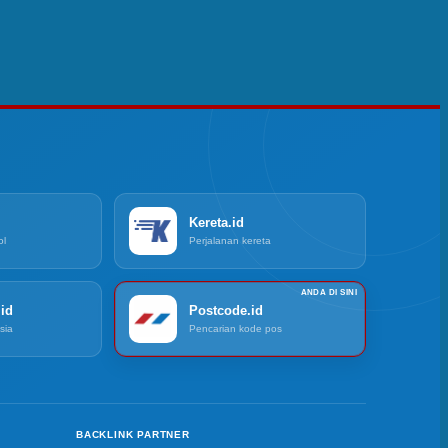
Kereta.id
ol
Perjalanan kereta
id
Postcode.id
sia
Pencarian kode pos
BACKLINK PARTNER