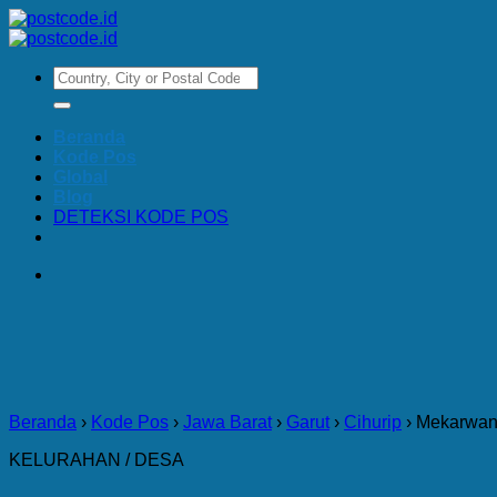
Skip
to
content
Beranda
Kode Pos
Global
Blog
DETEKSI KODE POS
Beranda
›
Kode Pos
›
Jawa Barat
›
Garut
›
Cihurip
›
Mekarwan
KELURAHAN / DESA