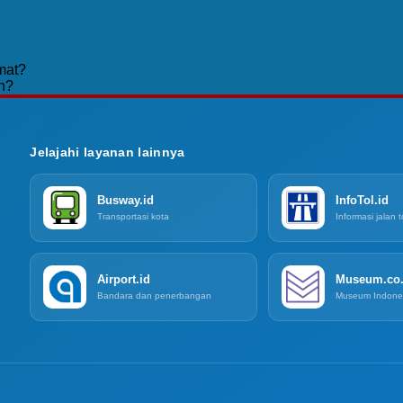
mat?
n?
Jelajahi layanan lainnya
Busway.id
InfoTol.id
Transportasi kota
Informasi jalan t
Airport.id
Museum.co.
Bandara dan penerbangan
Museum Indone