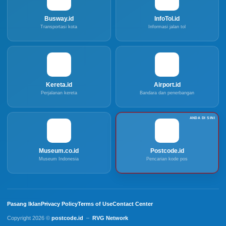
Busway.id
InfoTol.id
Transportasi kota
Informasi jalan tol
Kereta.id
Airport.id
Perjalanan kereta
Bandara dan penerbangan
Museum.co.id
Postcode.id
Museum Indonesia
Pencarian kode pos
Pasang Iklan
Privacy Policy
Terms of Use
Contact Center
Copyright 2026 ©
postcode.id
–
RVG Network