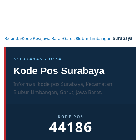
Beranda
›
Kode Pos
›
Jawa Barat
›
Garut
›
Blubur Limbangan
›
Surabaya
KELURAHAN / DESA
Kode Pos Surabaya
Informasi kode pos Surabaya, Kecamatan
Blubur Limbangan, Garut, Jawa Barat.
KODE POS
44186