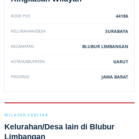
KODE POS
44186
KELURAHAN/DESA
SURABAYA
KECAMATAN
BLUBUR LIMBANGAN
KOTA/KABUPATEN
GARUT
PROVINSI
JAWA BARAT
WILAYAH SEKITAR
Kelurahan/Desa lain di Blubur
Limbangan