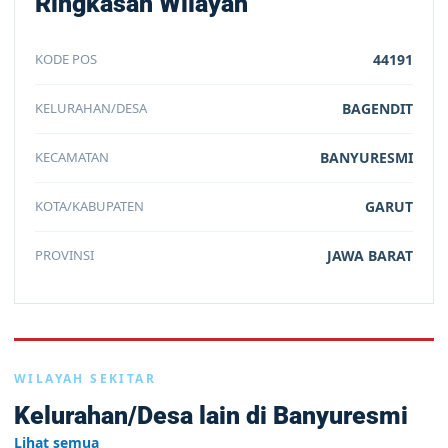
Ringkasan Wilayah
KODE POS
44191
KELURAHAN/DESA
BAGENDIT
KECAMATAN
BANYURESMI
KOTA/KABUPATEN
GARUT
PROVINSI
JAWA BARAT
WILAYAH SEKITAR
Kelurahan/Desa lain di Banyuresmi
Lihat semua