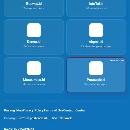
Busway.id
InfoTol.id
Transportasi kota
Informasi jalan tol
Kereta.id
Airport.id
Perjalanan kereta
Bandara dan penerbangan
Museum.co.id
Postcode.id
Museum Indonesia
Pencarian kode pos
Pasang Iklan
Privacy Policy
Terms of Use
Contact Center
Copyright 2026 ©
postcode.id
–
RVG Network
BACKLINK PARTNER